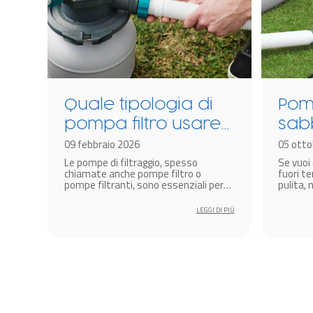
Quale tipologia di
Pomp
pompa filtro usare
sab
in base al modello
09 febbraio 2026
cart
05 otto
Le pompe di filtraggio, spesso
Se vuoi 
di piscina?
van
chiamate anche pompe filtro o
fuori te
sva
pompe filtranti, sono essenziali per
pulita, 
mantenere l’acqua della tua piscina
trattam
cristallina.
fondame
LEGGI DI PIÙ
di filtr
fuori te
utilizz
pompe fi
pompe a