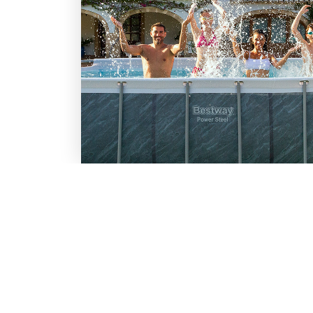
LO SCONTO TI ASPETTA. IS
BESTWAY
Inserisci la tua e-mail per ricevere s
Chi siamo
Lavora con noi
Email
Iscrivendoti, accetti il consenso marke