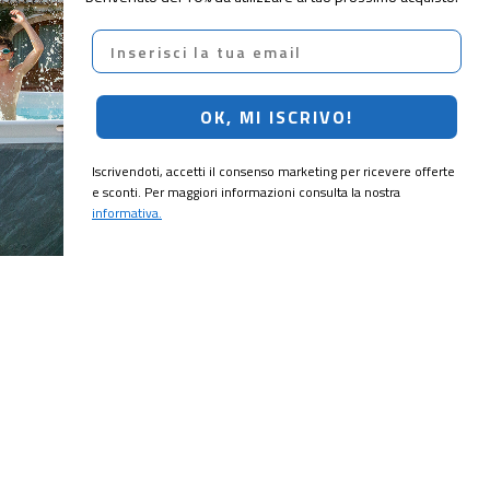
Email
OK, MI ISCRIVO!
Iscrivendoti, accetti il consenso marketing per ricevere offerte
e sconti. Per maggiori informazioni consulta la nostra
informativa.
CRIVITI!
ubito il
10% di sconto
sul tuo prossimo ordine.
MI ISCRIVO!
ting per ricevere offerte e sconti. Per maggiori informazioni consulta la