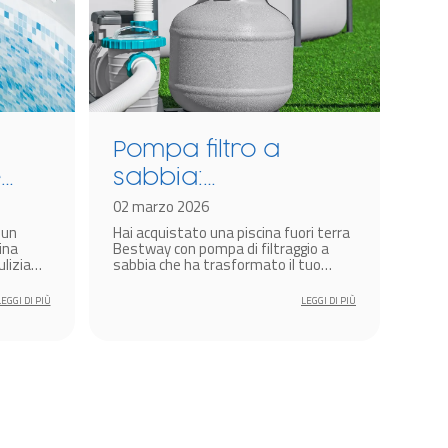
Pompa filtro a
Co
e
sabbia:
de
funzionamento e
02 marzo 2026
29 m
 un
Hai acquistato una piscina fuori terra
Per p
manutenzione
ina
Bestway con pompa di filtraggio a
pisc
ulizia
sabbia che ha trasformato il tuo
detri
ella
giardino in un’oasi di divertimento?
corr
a
Benissimo!
LEGGI DI PIÙ
LEGGI DI PIÙ
ndo, per
tori