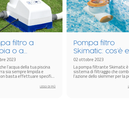
a filtro a
Pompa filtro
bia o a
Skimatic: cos’è 
uccia? Scopri
bre 2023
come funziona?
02 ottobre 2023
che l’acqua della tua piscina
La pompa filtrante Skimatic è
taggi e
rra sia sempre limpida e
sistema di filtraggio che comb
ntaggi
non basta effettuare specifici
l’azione dello skimmer per la p
enti chimici, ma è
della superficie dell’acqua e qu
ntale dotarsi di un sistema
della pompa filtro per la pulizi
LEGGI DI PIÙ
azione dell’acqua. Nelle piscine
dell’acqua (ad eccezione del fo
rra, i sistemi di filtrazione più
cui è necessario utilizzare puli
ati sono senza dubbio le
specifici).
ltro a cartuccia oppure le
 sabbia.