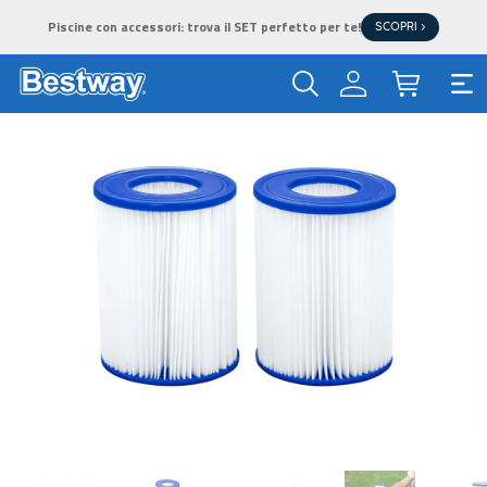
Piscine con accessori: trova il SET perfetto per te!
SCOPRI >