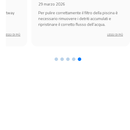
29 marzo 2026
a Bestway
Per pulire correttamente il filtro della piscina è
ha
necessario rimuovere i detriti accumulati e
di
ripristinare il corretto flusso dell’acqua.
LEGGI DI PIÙ
LEGGI DI PIÙ