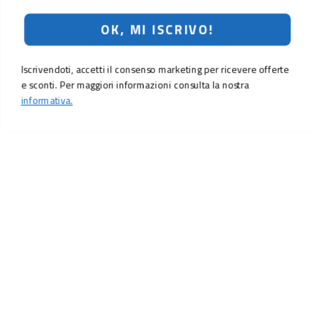
OK, MI ISCRIVO!
Iscrivendoti, accetti il consenso marketing per ricevere offerte
e sconti. Per maggiori informazioni consulta la nostra
informativa.
LO SCONTO TI ASPETTA. ISCRIVITI!
Inserisci la tua e-mail per ricevere subito il
10% di sconto
sul tuo
prossimo ordine.
Email
MI ISCRIVO!
Iscrivendoti, accetti il consenso marketing per ricevere offerte e sconti.