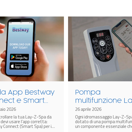
da App Bestway
Pompa
nect e Smart
multifunzione L
: Come
aio 2026
Z-Spa: cos’è e 
26 aprile 2026
trollare la tua Lay-Z-Spa da
Ogni idromassaggio Lay-Z-Sp
egare Lay-Z-
funziona?
devi usare l’app corretta:
dotato di una pompa multifun
allo
 Connect (Smart Spa) per i
un componente essenziale ch
dal 2025 (codice V02) o
consente di gestire in modo s