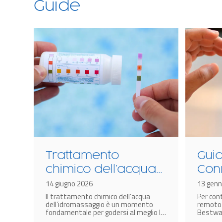
Guide
n
Trattamento
Gui
chimico dell’acqua
Con
dell’idromassaggio
14 giugno 2026
Hub
13 genn
 dei
Il trattamento chimico dell’acqua
Per con
gonfiabile: come
coll
 non
dell’idromassaggio è un momento
remoto 
farlo?
Spa 
i
fondamentale per godersi al meglio la
Bestway
propria spa.
modelli 