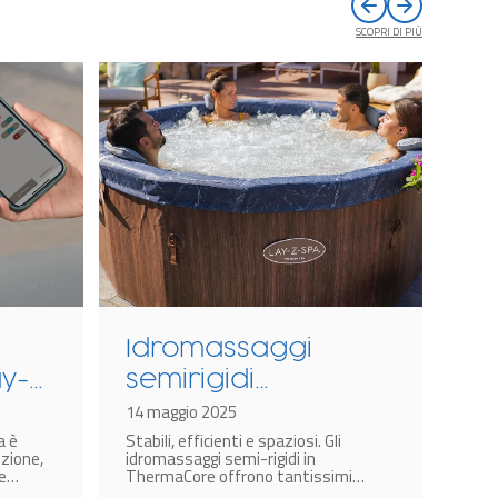
SCOPRI DI PIÙ
Idromassaggi
Co
ay-
semirigidi
En
come
ThermaCore: più
14 maggio 2025
te
26 g
a è
Stabili, efficienti e spaziosi. Gli
In u
efficienza, più
Th
zione,
idromassaggi semi-rigidi in
come
risparmio!
id
e
ThermaCore offrono tantissimi
gonfi
emplice
vantaggi. Vediamo le tecnologie e le
solu