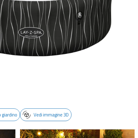
o giardino
Vedi immagine 3D