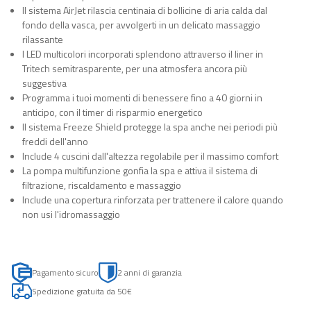
Il sistema AirJet rilascia centinaia di bollicine di aria calda dal
fondo della vasca, per avvolgerti in un delicato massaggio
rilassante
I LED multicolori incorporati splendono attraverso il liner in
Tritech semitrasparente, per una atmosfera ancora più
suggestiva
Programma i tuoi momenti di benessere fino a 40 giorni in
anticipo, con il timer di risparmio energetico
Il sistema Freeze Shield protegge la spa anche nei periodi più
freddi dell'anno
Include 4 cuscini dall'altezza regolabile per il massimo comfort
La pompa multifunzione gonfia la spa e attiva il sistema di
filtrazione, riscaldamento e massaggio
Include una copertura rinforzata per trattenere il calore quando
non usi l'idromassaggio
Pagamento sicuro
2 anni di garanzia
Spedizione gratuita da 50€