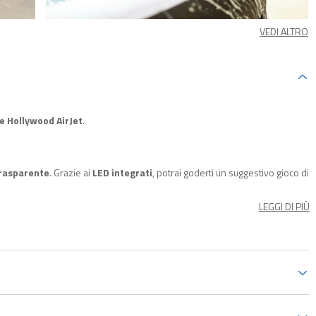
VEDI ALTRO
e Hollywood AirJet
.
trasparente
. Grazie ai
LED integrati
, potrai goderti un suggestivo gioco di
lecomando incluso e scegli tra 7 colori diversi. La robusta struttura è
a strappi e forature
.
LEGGI DI PIÙ
mbiente caldo e stimolante, rilasciando bolle d'aria dal fondo della vasca.
emperatura di 40 °C, oltre a prevenire automaticamente anche il