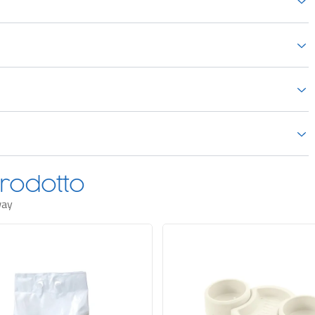
lla tua Hollywood AirJet: dal riscaldamento al massaggio, dal filtraggio al
ia al relax. Il pannello di controllo con display LED e portabicchieri
rodotto
way