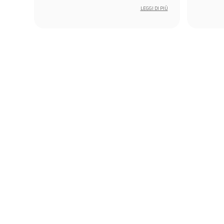
sma
Bestway
 DI PIÙ
LEGGI DI PIÙ
al 2024 