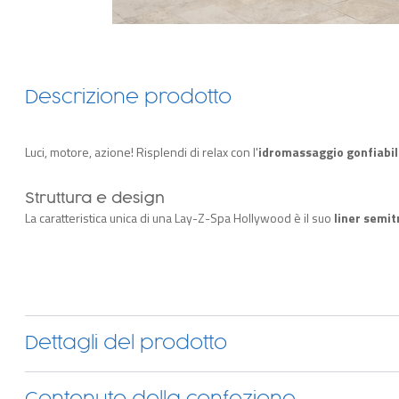
Descrizione prodotto
Luci, motore, azione! Risplendi di relax con l'
idromassaggio gonfiabil
Struttura e design
La caratteristica unica di una Lay-Z-Spa Hollywood è il suo
liner semi
luci che si riflette nell'acqua e nell'ambiente. Controlla le luci con il te
realizzata in
Tritech, un materiale a 3 strati in grado di resistere 
Tecnologia di massaggio
Il
sistema di massaggio AirJet è dotato di 140 getti
che creano un a
L'
efficiente sistema di riscaldamento
consente di raggiungere una t
Dettagli del prodotto
congelamento dell'acqua quando l'idromassaggio non è in uso.