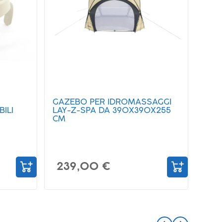
GAZEBO PER IDROMASSAGGI
TEN
ILI
LAY-Z-SPA DA 390X390X255
IDR
CM
183
239,00 €
39