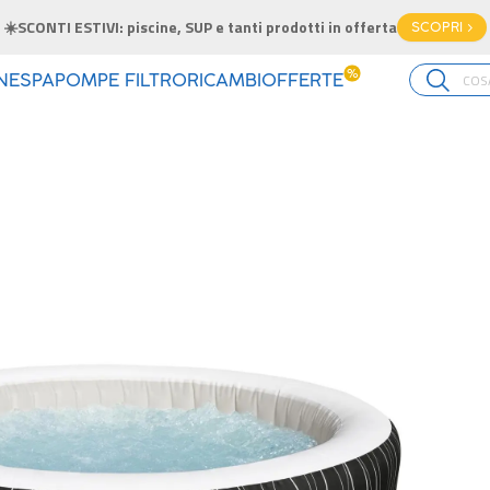
☀️SCONTI ESTIVI: piscine, SUP e tanti prodotti in offerta
SCOPRI >
%
INE
SPA
POMPE FILTRO
RICAMBI
OFFERTE