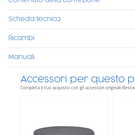
Contenuto della confezione
Pompa multifunzione
Con la
pompa multifunzione esterna
puoi gestire tutte le funzioni de
gonfiaggio/sgonfiaggio. Ti basta collegarla alla vasca per dare subito il v
integrato è facilmente raggiungibile dall'interno della vasca.
Scheda tecnica
Ricambi
Manuali
Accessori per questo p
Completa il tuo acquisto con gli accessori originali Best