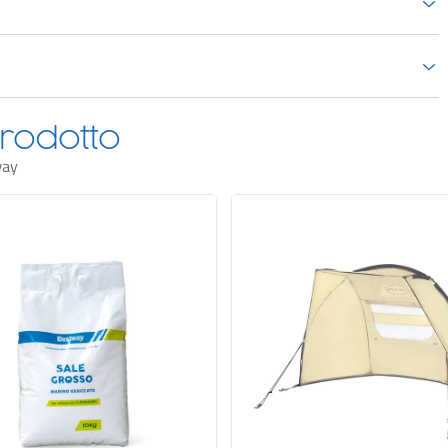
rodotto
way