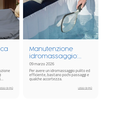
ica
Manutenzione
Si
idromassaggio:
id
pulizia e
09 marzo 2026
go
24 m
uzione
Per avere un idromassaggio pulito ed
Gli 
r
trattamento
te
i
efficiente, bastano pochi passaggi e
sono
dell’acqua
i
qualche accortezza.
magg
casa
Z-Spa
tica e
LEGGI DI PIÙ
LEGGI DI PIÙ
essere
 i