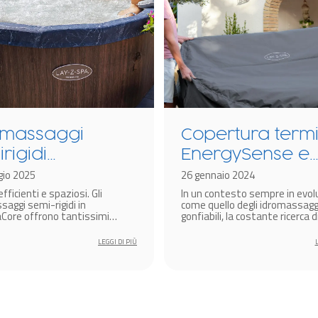
omassaggi
Copertura term
rigidi
EnergySense e
rmaCore: più
io 2025
tecnologia
26 gennaio 2024
efficienti e spaziosi. Gli
In un contesto sempre in evol
cienza, più
Thermacore pe
saggi semi-rigidi in
come quello degli idromassagg
armio!
idromassaggi
ore offrono tantissimi
gonfiabili, la costante ricerca d
. Vediamo le tecnologie e le
soluzioni all’avanguardia per
gonfiabili Lay-
i che rendono questi modelli
amplificare l’efficienza energe
LEGGI DI PIÙ
iali!
migliorare l’esperienza di ben
diventa un aspetto cruciale per
produttori del settore.