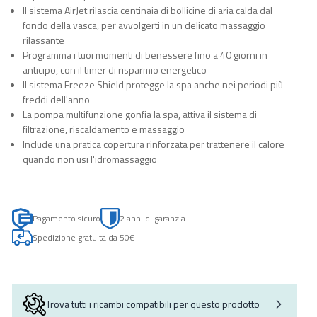
Il sistema AirJet rilascia centinaia di bollicine di aria calda dal
fondo della vasca, per avvolgerti in un delicato massaggio
rilassante
Programma i tuoi momenti di benessere fino a 40 giorni in
anticipo, con il timer di risparmio energetico
Il sistema Freeze Shield protegge la spa anche nei periodi più
freddi dell'anno
La pompa multifunzione gonfia la spa, attiva il sistema di
filtrazione, riscaldamento e massaggio
Include una pratica copertura rinforzata per trattenere il calore
quando non usi l'idromassaggio
Pagamento sicuro
2 anni di garanzia
Spedizione gratuita da 50€
Trova tutti i ricambi compatibili per questo prodotto