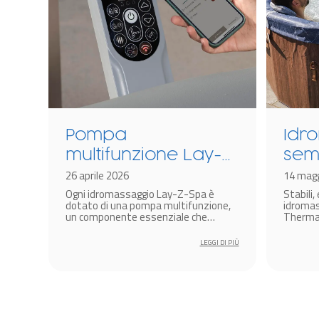
ay
Pompa
Idr
multifunzione Lay-
semi
Z-Spa: cos’è e come
26 aprile 2026
The
14 magg
da
Ogni idromassaggio Lay-Z-Spa è
Stabili, 
funziona?
effi
dotato di una pompa multifunzione,
idromas
risp
 i
un componente essenziale che
ThermaC
consente di gestire in modo semplice
vantaggi
fino
e intuitivo tutte le funzioni principali
funzion
 DI PIÙ
LEGGI DI PIÙ
della spa: riscaldamento dell’acqua,
così spec
filtraggio, massaggio, gonfiaggio e
funzioni smart.