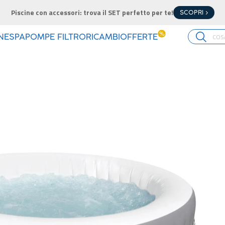
Piscine con accessori: trova il SET perfetto per te!
SCOPRI >
%
INE
SPA
POMPE FILTRO
RICAMBI
OFFERTE