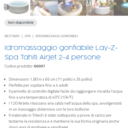
Non disponibile
BESTWAY
SPA
IDROMASSAGGI GONFIABILI
Idromassaggio gonfiabile Lay-Z-
Spa Tahiti AirJet 2-4 persone
Codice prodotto:
60007
Dimensioni: 1,80 m x 66 cm (71 pollici x 26 pollici)
Perfetta per ospitare fino a 4 adulti
Il pannello di controllo digitale facile da raggiungere riscalda l'acqua
fino a una temperatura di 40˚C (104˚F)
I 120 AirJets rilasciano aria calda nell'acqua della spa, avvolgendoti
in un massaggio distensivo con le loro bollicine
Il materiale in Tritech è stato sottoposto a prove di carico per
testarne la resistenza e e mantiene la sua forma originaria anche
dopo anni di gonfiaggi e sgonfiaggi