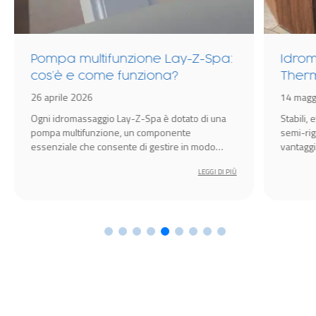
Pompa multifunzione Lay-Z-Spa:
Idrom
cos’è e come funziona?
Therm
rispa
26 aprile 2026
14 magg
Ogni idromassaggio Lay-Z-Spa è dotato di una
Stabili, 
pompa multifunzione, un componente
semi-rig
essenziale che consente di gestire in modo
vantaggi
semplice e intuitivo tutte le funzioni principali
rendono 
LEGGI DI PIÙ
della spa: riscaldamento dell’acqua, filtraggio,
massaggio, gonfiaggio e funzioni smart.