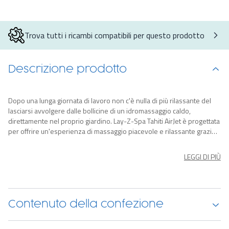
Trova tutti i ricambi compatibili per questo prodotto
Descrizione prodotto
Dopo una lunga giornata di lavoro non c'è nulla di più rilassante del
lasciarsi avvolgere dalle bollicine di un idromassaggio caldo,
direttamente nel proprio giardino. Lay-Z-Spa Tahiti AirJet è progettata
per offrire un'esperienza di massaggio piacevole e rilassante grazie
ai suoi 120 getti d'aria. La luce LED integrata renderà magico ogni
momento passato nell'idromassaggio gonfiabile.
LEGGI DI PIÙ
Contenuto della confezione