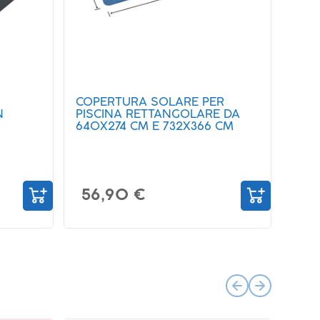
R
TAPPETO SOTTO PISCINA DA
 DA
50X50 CM COMPONIBILE E
 CM
PROTETTIVO
12,90 €