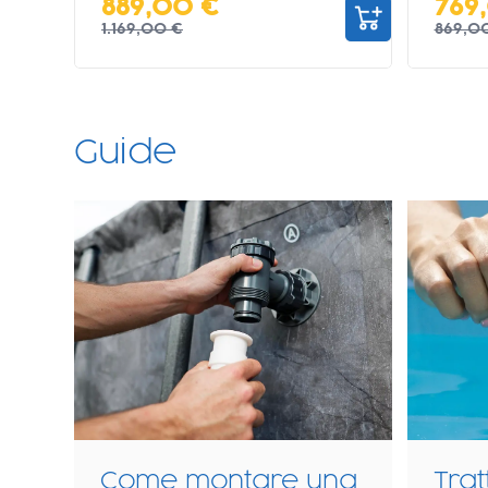
889,00 €
769
1.169,00 €
869,0
Guide
Guida alla scelta
Cos