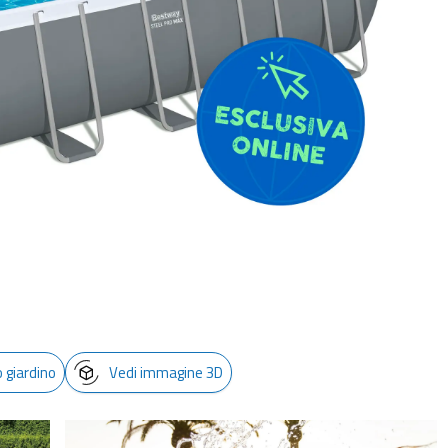
o giardino
Vedi immagine 3D