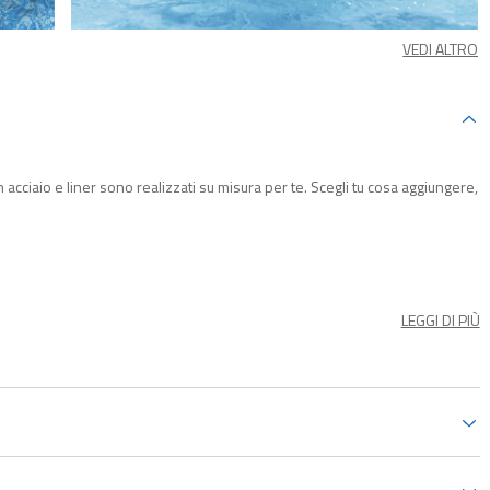
VEDI ALTRO
in acciaio e liner sono realizzati su misura per te. Scegli tu cosa aggiungere,
, grazie alla robusta
struttura in acciaio anticorrosione
di alta qualità. Il
 formazione della ruggine perché evita lo sfregamento delle parti
LEGGI DI PIÙ
rinforzato
, è progettato per resistere a strappi e forature.
AX
si installa facilmente e senza bisogno di alcun attrezzo
. In poco
e finisce, la puoi svuotare rapidamente con l'apposita valvola e smontarla