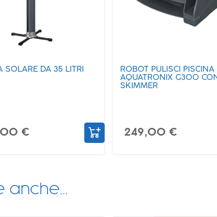
PULISCI PISCINA
COPERTURA SOLARE PE
RONIX G300 CON
PISCINA RETTANGOLARE
ER
640X274 CM E 732X366
,00 €
56,90 €
re anche…