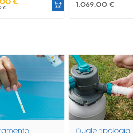
,00 €
1.069,00 €
0 €
a mettere sotto
Come montare 