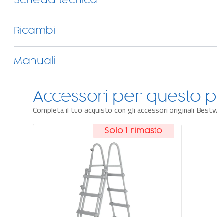
Scheda tecnica
Ricambi
Manuali
Accessori per questo p
Completa il tuo acquisto con gli accessori originali Best
asto
vità
Solo pochi rimasti
Novità