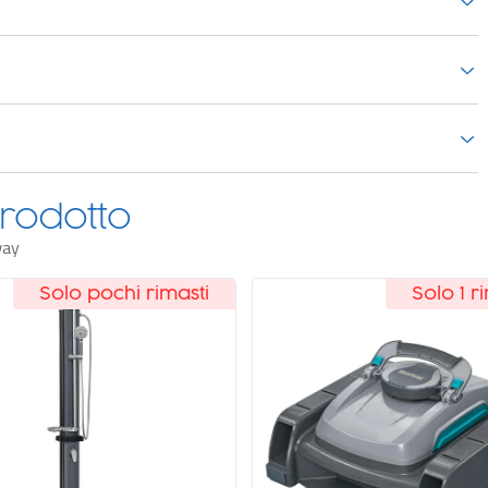
rodotto
way
Solo 1 rimasto
Novità
Solo pochi r