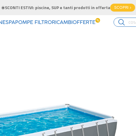
Pisc
%
INE
SPA
POMPE FILTRO
RICAMBI
OFFERTE