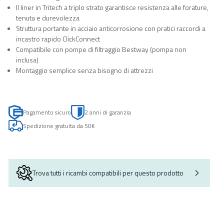
Il liner in Tritech a triplo strato garantisce resistenza alle forature,
tenuta e durevolezza
Struttura portante in acciaio anticorrosione con pratici raccordi a
incastro rapido ClickConnect
Compatibile con pompe di filtraggio Bestway (pompa non
inclusa)
Montaggio semplice senza bisogno di attrezzi
Pagamento sicuro
2 anni di garanzia
Spedizione gratuita da 50€
Trova tutti i ricambi compatibili per questo prodotto