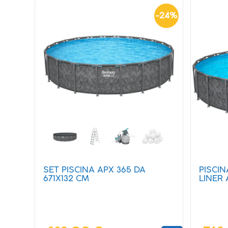
-
24
%
SET PISCINA APX 365 DA
PISCI
671X132 CM
LINER 