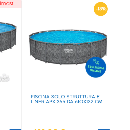
imasti
-
13
%
A
PISCINA SOLO STRUTTURA E
LINER APX 365 DA 610X132 CM