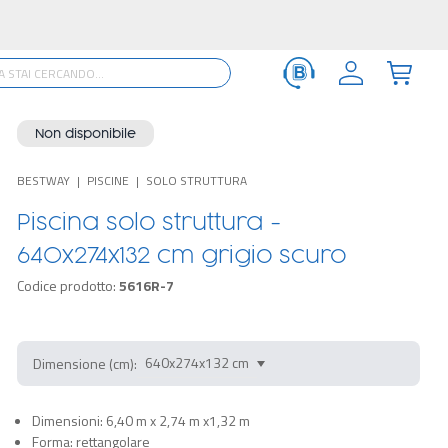
ine con accessori: trova il SET perfetto per te!
SCOPRI >
Non disponibile
BESTWAY
PISCINE
SOLO STRUTTURA
Piscina solo struttura -
640x274x132 cm grigio scuro
Codice prodotto:
5616R-7
Dimensione (cm):
Dimensioni: 6,40 m x 2,74 m x1,32 m
Forma: rettangolare