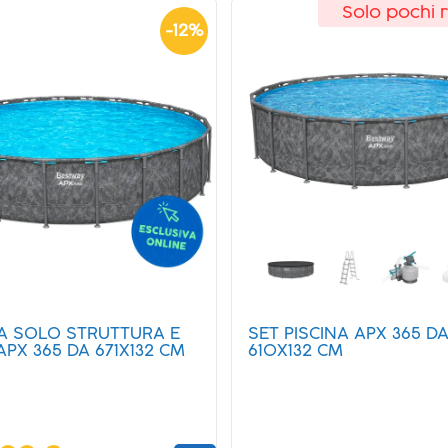
Solo pochi r
-
12
%
NA SOLO STRUTTURA E
SET PISCINA APX 365 D
APX 365 DA 671X132 CM
610X132 CM