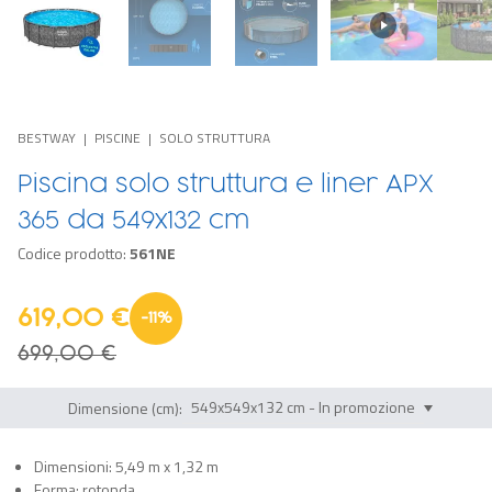
BESTWAY
PISCINE
SOLO STRUTTURA
Piscina solo struttura e liner APX
365 da 549x132 cm
Codice prodotto:
561NE
619,00 €
-
11
%
699,00 €
Dimensione (cm):
Dimensioni: 5,49 m x 1,32 m
Forma: rotonda