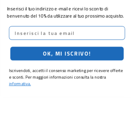
Inserisci il tuo indirizzo e-mail e ricevi lo sconto di
benvenuto del 10% da utilizzare al tuo prossimo acquisto.
Email
OK, MI ISCRIVO!
Iscrivendoti, accetti il consenso marketing per ricevere offerte
e sconti. Per maggiori informazioni consulta la nostra
informativa.
619,00 €
699,00 €
Aggiungi al carrello
LO SCONTO TI ASPETTA. ISCRIVITI!
Inserisci la tua e-mail per ricevere subito il
10% di sconto
sul tuo