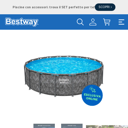
Piscine con accessori: trova il SET perfetto per te!
SCOPRI >