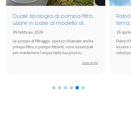
Quale tipologia di pompa filtro
Robot
usare in base al modello di
terra:
piscina?
model
09 febbraio 2026
26 april
Le pompe di filtraggio, spesso chiamate anche
Pulire il
pompe filtro o pompe filtranti, sono essenziali
essere u
per mantenere l’acqua della tua piscina
robot pu
cristallina.
semplice
LEGGI DI PIÙ