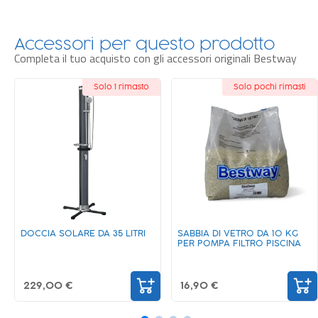
finisce:
puoi lasciarla montata tutto l’anno senza problemi
.
Accessori per questo prodotto
Caratteristiche e design
Completa il tuo acquisto con gli accessori originali Bestway
L’elegante
stampa effetto marmo
all’esterno e il realistico
rivestimento interno effetto mosaico ti faranno vivere un’esperienza
Solo 1 rimasto
Novità
Solo pochi rimasti
di lusso a ogni tuffo!
DOCCIA SOLARE DA 35 LITRI
SABBIA DI VETRO DA 10 KG
PER POMPA FILTRO PISCINA
229,00 €
16,90 €