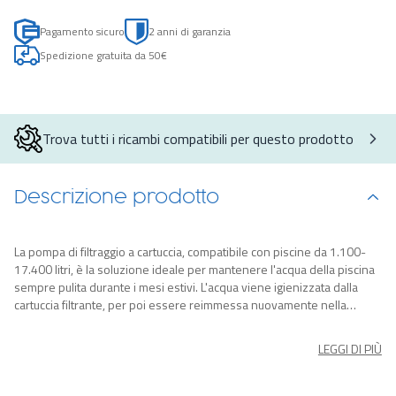
Pagamento sicuro
2 anni di garanzia
Spedizione gratuita da 50€
Trova tutti i ricambi compatibili per questo prodotto
Descrizione prodotto
La pompa di filtraggio a cartuccia, compatibile con piscine da 1.100-
17.400 litri, è la soluzione ideale per mantenere l'acqua della piscina
sempre pulita durante i mesi estivi. L'acqua viene igienizzata dalla
cartuccia filtrante, per poi essere reimmessa nuovamente nella
piscina. Il prodotto è già assemblato, così potrai usarlo fin da subito e
l'unica manutenzione necessaria è la sostituzione della cartuccia.
LEGGI DI PIÙ
Portata d'acqua della pompa: 3.028 L/h Portata d'acqua del sistema:
2.195 L/h Piscine compatibili: da 1.100 - 17.400 L