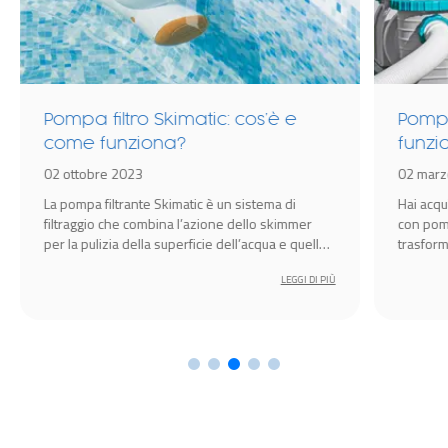
Pompa filtro Skimatic: cos’è e
Pompa
come funziona?
funz
02 ottobre 2023
02 marz
La pompa filtrante Skimatic è un sistema di
Hai acqu
filtraggio che combina l’azione dello skimmer
con pomp
per la pulizia della superficie dell’acqua e quella
trasforma
della pompa filtro per la pulizia dell’acqua (ad
diverti
LEGGI DI PIÙ
eccezione del fondo, per cui è necessario
utilizzare pulitori specifici).