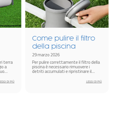
Come pulire il filtro
della piscina
e
29 marzo 2026
ri terra
Per pulire correttamente il filtro della
io a
piscina è necessario rimuovere i
tuo
detriti accumulati e ripristinare il
ento?
corretto flusso dell’acqua.
LEGGI DI PIÙ
LEGGI DI PIÙ