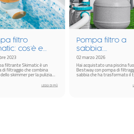
a filtro
Pompa filtro a
atic: cos’è e
sabbia:
e funziona?
bre 2023
funzionamento 
02 marzo 2026
a filtrante Skimatic è un
Hai acquistato una piscina fuo
manutenzione
 di filtraggio che combina
Bestway con pompa di filtragg
 dello skimmer per la pulizia
sabbia che ha trasformato il 
perficie dell’acqua e quella
giardino in un’oasi di divertim
mpa filtro per la pulizia
Benissimo!
LEGGI DI PIÙ
ua (ad eccezione del fondo, per
cessario utilizzare pulitori
).