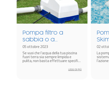
Pompa filtro a
Pomp
e
sabbia o a
Skim
o
cartuccia? Scopri
05 ottobre 2023
com
02 otto
Se vuoi che l’acqua della tua piscina
La pomp
vantaggi e
fuori terra sia sempre limpida e
sistema
svantaggi
per
pulita, non basta effettuare specifici
l’azione
na
trattamenti chimici, ma è
della su
fondamentale dotarsi di un sistema
della po
 DI PIÙ
LEGGI DI PIÙ
di filtrazione dell’acqua. Nelle piscine
dell’acq
fuori terra, i sistemi di filtrazione più
cui è ne
utilizzati sono senza dubbio le
specifici
pompe filtro a cartuccia oppure le
pompe a sabbia.