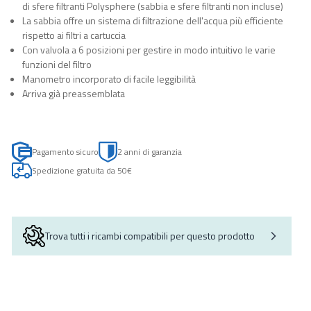
di sfere filtranti Polysphere (sabbia e sfere filtranti non incluse)
La sabbia offre un sistema di filtrazione dell'acqua più efficiente
rispetto ai filtri a cartuccia
Con valvola a 6 posizioni per gestire in modo intuitivo le varie
funzioni del filtro
Manometro incorporato di facile leggibilità
Arriva già preassemblata
Pagamento sicuro
2 anni di garanzia
Spedizione gratuita da 50€
Trova tutti i ricambi compatibili per questo prodotto