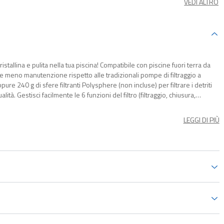
VEDI ALTRO
stallina e pulita nella tua piscina! Compatibile con piscine fuori terra da
e meno manutenzione rispetto alle tradizionali pompe di filtraggio a
pure 240 g di sfere filtranti Polysphere (non incluse) per filtrare i detriti
lità. Gestisci facilmente le 6 funzioni del filtro (filtraggio, chiusura,
tifunzione. Il prodotto è già assemblato, basta collegarlo alla tua piscina e il
LEGGI DI PIÙ