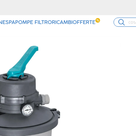
Piscine con accessori: trova il SET perfetto per te!
SCOPRI >
%
INE
SPA
POMPE FILTRO
RICAMBI
OFFERTE