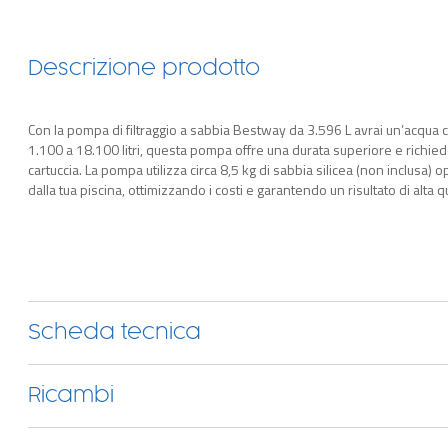
Descrizione prodotto
Con la pompa di filtraggio a sabbia Bestway da 3.596 L avrai un’acqua cri
1.100 a 18.100 litri, questa pompa offre una durata superiore e richied
cartuccia. La pompa utilizza circa 8,5 kg di sabbia silicea (non inclusa) op
dalla tua piscina, ottimizzando i costi e garantendo un risultato di alta qua
controlavaggio, risciacquo, scarico e ricircolo) con la pratica valvola mul
gioco è fatto!
Scheda tecnica
Ricambi