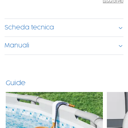
LEGGI DI PIÙ
mantiene l'acqua sempre pulita
e igienizzata. Adatto per piscine
con capacità da 1.100-31.700 litri, questo innovativo sistema di
filtrazione è molto più silenzioso rispetto alle normali pompe di
filtraggio.
Scheda tecnica
Semplice e intelligente
La manutenzione è semplicissima: la pompa Skimatic
può essere
Manuali
pulita quotidianamente con un tubo dell'acqua
, accertandosi di
averlo scollegato prima di eseguire qualsiasi intervento, e si consiglia
di sostituire le cartucce filtranti (Tipo III-A/C) ogni 2 settimane. La
pompa è dotata anche di una
spina per il risparmio energetico
, che
ti permette di impostare il tempo di funzionamento per un massimo
di 10 ore, in modo da poterla impostare in base ai tuoi impegni.
Guide