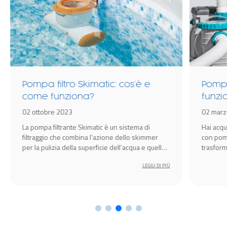
Pompa filtro Skimatic: cos’è e
Pompa
come funziona?
funz
02 ottobre 2023
02 marz
La pompa filtrante Skimatic è un sistema di
Hai acqu
filtraggio che combina l’azione dello skimmer
con pomp
per la pulizia della superficie dell’acqua e quella
trasforma
della pompa filtro per la pulizia dell’acqua (ad
diverti
LEGGI DI PIÙ
eccezione del fondo, per cui è necessario
utilizzare pulitori specifici).