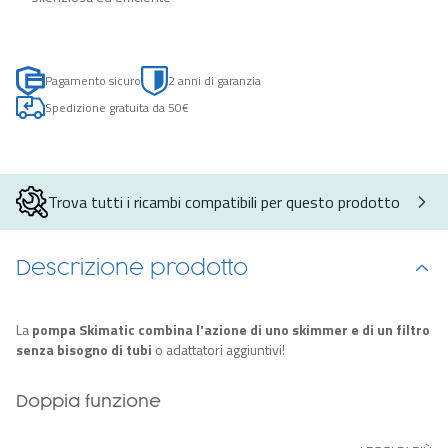
Pagamento sicuro
2 anni di garanzia
Spedizione gratuita da 50€
Trova tutti i ricambi compatibili per questo prodotto
Descrizione prodotto
La
pompa Skimatic combina l'azione di uno skimmer e di un filtro
senza bisogno di tubi
o adattatori aggiuntivi!
Doppia funzione
La parte superiore
aspira foglie e detriti dalla superficie
, che
vengono raccolti nell'ampio serbatoio, mentre
il filtro a cartuccia