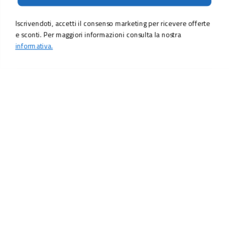
Iscrivendoti, accetti il consenso marketing per ricevere offerte
e sconti. Per maggiori informazioni consulta la nostra
informativa.
LO SCONTO TI ASPETTA. ISCRIVITI!
Inserisci la tua e-mail per ricevere subito il
10% di sconto
sul tuo
prossimo ordine.
Email
MI ISCRIVO!
Iscrivendoti, accetti il consenso marketing per ricevere offerte e sconti.
Per maggiori informazioni consulta la nostra
informativa.
Vuoi ricevere promozioni personalizzate in base alle