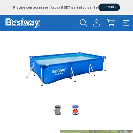
Piscine con accessori: trova il SET perfetto per te!
SCOPRI >