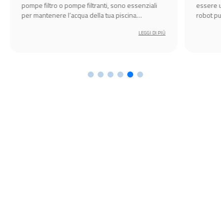
pompe filtro o pompe filtranti, sono essenziali
essere u
per mantenere l’acqua della tua piscina
robot pu
cristallina.
semplice
LEGGI DI PIÙ