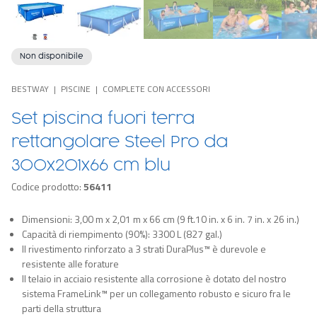
Non disponibile
BESTWAY
PISCINE
COMPLETE CON ACCESSORI
Set piscina fuori terra
rettangolare Steel Pro da
300x201x66 cm blu
Codice prodotto:
56411
Dimensioni: 3,00 m x 2,01 m x 66 cm (9 ft.10 in. x 6 in. 7 in. x 26 in.)
Capacità di riempimento (90%): 3300 L (827 gal.)
Il rivestimento rinforzato a 3 strati DuraPlus™ è durevole e
resistente alle forature
Il telaio in acciaio resistente alla corrosione è dotato del nostro
sistema FrameLink™ per un collegamento robusto e sicuro fra le
parti della struttura