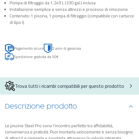
Pompa di filtraggio da 1.249 L (330 gal.) inclusa
Installazione semplice e senza attrezzi e processo di rimozione
Contenuto: 1 piscina, 1 pompa di filtraggio (compatibile con cartucce
di tipo I)
Pagamento sicuro
2 anni di garanzia
Spedizione gratuita da 50€
Trova tutti i ricambi compatibili per questo prodotto
Descrizione prodotto
Le piscine Steel Pro sono l’incontro perfetto tra affidabilità,
convenienza e praticità. Puoi montarla velocemente e senza bisogno
di attrezzi e riempirla e svuotarla attraverso la valvola integrata