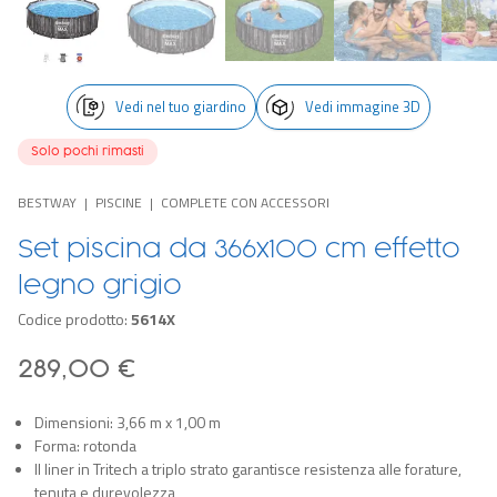
Vedi nel tuo giardino
Vedi immagine 3D
Solo pochi rimasti
BESTWAY
PISCINE
COMPLETE CON ACCESSORI
Set piscina da 366x100 cm effetto
legno grigio
Codice prodotto:
5614X
289,00 €
Dimensioni: 3,66 m x 1,00 m
Forma: rotonda
Il liner in Tritech a triplo strato garantisce resistenza alle forature,
tenuta e durevolezza