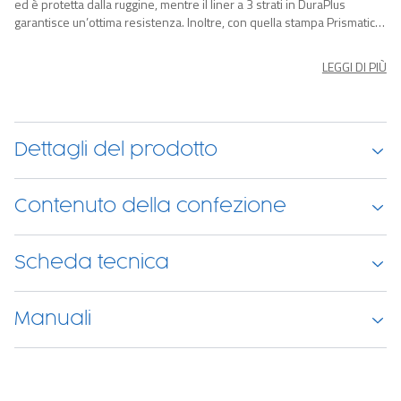
ed è protetta dalla ruggine, mentre il liner a 3 strati in DuraPlus
garantisce un’ottima resistenza. Inoltre, con quella stampa Prismatic
Stone anche gli interni non sono niente male! Nella confezione
troverai: piscina, pompa di filtraggio a cartuccia, scaletta di sicurezza,
LEGGI DI PIÙ
toppa di riparazione.
Dettagli del prodotto
Contenuto della confezione
Scheda tecnica
Manuali