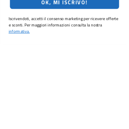
OK, MI ISCRIVO!
Iscrivendoti, accetti il consenso marketing per ricevere offerte
e sconti. Per maggiori informazioni consulta la nostra
informativa.
289,00 €
Aggiungi al carrello
LO SCONTO TI ASPETTA. ISCRIVITI!
Inserisci la tua e-mail per ricevere subito il
10% di sconto
sul tuo
prossimo ordine.
Email
MI ISCRIVO!
Iscrivendoti, accetti il consenso marketing per ricevere offerte e sconti.
Per maggiori informazioni consulta la nostra
informativa.