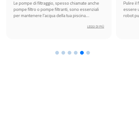
amate anche
Pulire il fondo della piscina fuori terra può
 essenziali
essere un’attività impegnativa, ma grazie ai
cina
robot pulitori automatici Bestway diventa
semplice, veloce ed efficiente.
LEGGI DI PIÙ
LEGGI DI PIÙ