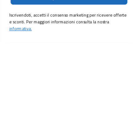
Iscrivendoti, accetti il consenso marketing per ricevere offerte
e sconti. Per maggiori informazioni consulta la nostra
informativa.
LO SCONTO TI ASPETTA. ISCRIVITI!
Inserisci la tua e-mail per ricevere subito il
10% di sconto
sul tuo
prossimo ordine.
Email
MI ISCRIVO!
Iscrivendoti, accetti il consenso marketing per ricevere offerte e sconti.
Per maggiori informazioni consulta la nostra
informativa.
Vuoi ricevere promozioni personalizzate in base alle