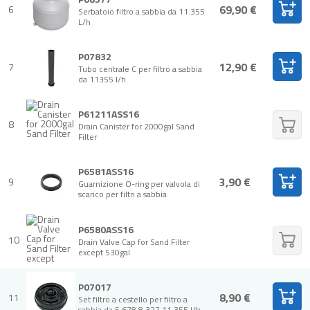
69,90 €
6
Serbatoio filtro a sabbia da 11.355
L/h
P07832
12,90 €
7
Tubo centrale C per filtro a sabbia
da 11355 l/h
P61211ASS16
8
Drain Canister for 2000gal Sand
Filter
P6581ASS16
3,90 €
9
Guarnizione O-ring per valvola di
scarico per filtri a sabbia
P6580ASS16
10
Drain Valve Cap for Sand Filter
except 530gal
P07017
8,90 €
11
Set filtro a cestello per filtro a
sabbia da 5.678,8.327,11.355 l/h