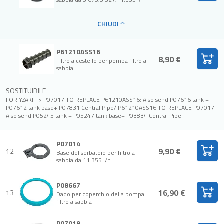
CHIUDI
P61210ASS16
8,90 €
Filtro a cestello per pompa filtro a
sabbia
SOSTITUIBILE
FOR YZAKI--> P07017 TO REPLACE P61210ASS16: Also send P07616 tank +
P07612 tank base+ P07831 Central Pipe/ P61210ASS16 TO REPLACE P07017:
Also send P05245 tank + P05247 tank base+ P03834 Central Pipe.
P07014
9,90 €
12
Base del serbatoio per filtro a
sabbia da 11.355 l/h
P08667
16,90 €
13
Dado per coperchio della pompa
filtro a sabbia
P07019