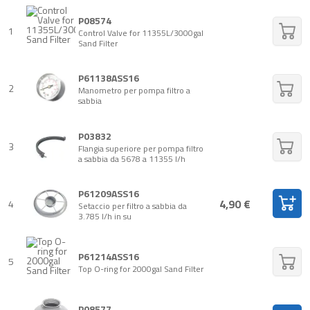
P08574
1
Control Valve for 11355L/3000gal
Sand Filter
P61138ASS16
2
Manometro per pompa filtro a
sabbia
P03832
3
Flangia superiore per pompa filtro
a sabbia da 5678 a 11355 l/h
P61209ASS16
4,90 €
4
Setaccio per filtro a sabbia da
3.785 l/h in su
P61214ASS16
5
Top O-ring for 2000gal Sand Filter
P08577