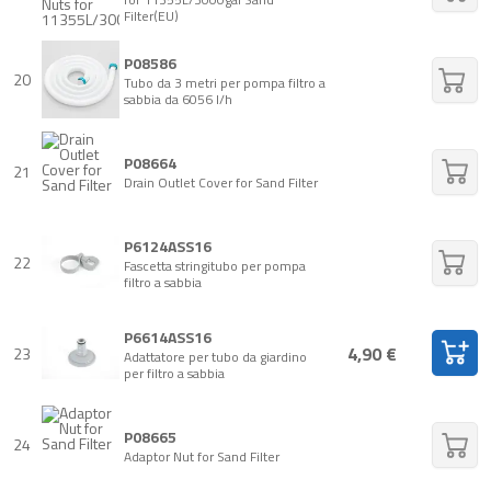
Filter(EU)
P08586
20
Tubo da 3 metri per pompa filtro a
sabbia da 6056 l/h
P08664
21
Drain Outlet Cover for Sand Filter
P6124ASS16
22
Fascetta stringitubo per pompa
filtro a sabbia
P6614ASS16
4,90 €
23
Adattatore per tubo da giardino
per filtro a sabbia
P08665
24
Adaptor Nut for Sand Filter