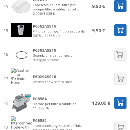
Coperchio del pre-filtro per
9,90 €
14
pompe filtro a sabbia (eccetto
2.006/3.028 l/h)
P6562ASS16
9,90 €
15
Filtro per pompa filtro a sabbia da
5678 a 11356 l/h
P6563ASS16
16
Guarnizione per pompa di
filtraggio a sabbia
P6029ASS16
17
Washer for Φ38mm Hose
P08564
129,00 €
18
Motore per filtro a sabbia da
11.355 l/h
P08582
Interconnecting Hose with Nuts
19
for 11355L/3000gal Sand