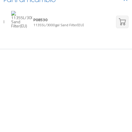
Parti di ricambio
P08530
I
11355L/3000gal Sand Filter(EU)