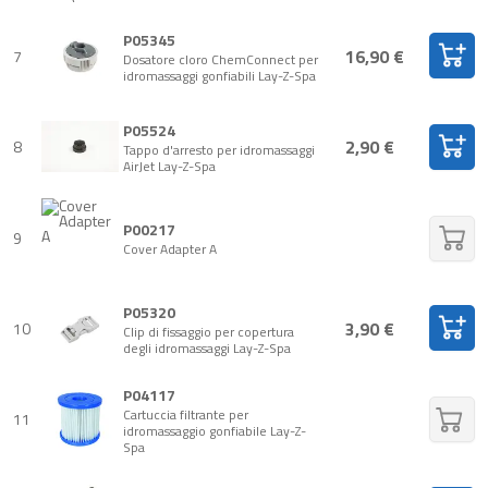
P05345
16,90 €
7
Dosatore cloro ChemConnect per
idromassaggi gonfiabili Lay-Z-Spa
P05524
2,90 €
8
Tappo d'arresto per idromassaggi
AirJet Lay-Z-Spa
P00217
9
Cover Adapter A
P05320
3,90 €
10
Clip di fissaggio per copertura
degli idromassaggi Lay-Z-Spa
P04117
Cartuccia filtrante per
11
idromassaggio gonfiabile Lay-Z-
Spa