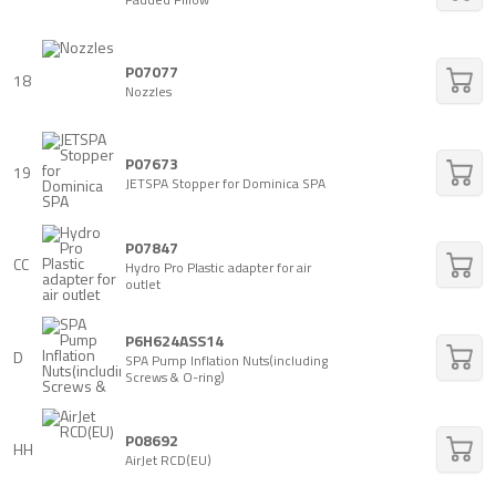
P07077
18
Nozzles
P07673
19
JETSPA Stopper for Dominica SPA
P07847
CC
Hydro Pro Plastic adapter for air
outlet
P6H624ASS14
D
SPA Pump Inflation Nuts(including
Screws & O-ring)
P08692
HH
AirJet RCD(EU)