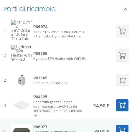
Parti di ricambio
P06974
1
71" x 71" x 28"/1.80m x 1.80m x
71cm Cabo HydroJet SPA Liner
P09255
2
Hydrojet SPA Heater with WIFI-EU
P07565
2
Pompa multifunzione
P04125
Copertura gonfiabile per
34,90 €
3
idromassaggio Lay-Z-Spa da
180x180x71 cm e 180x180x66
cm
P06977
59,00 €
4
Copertura in similpelle per