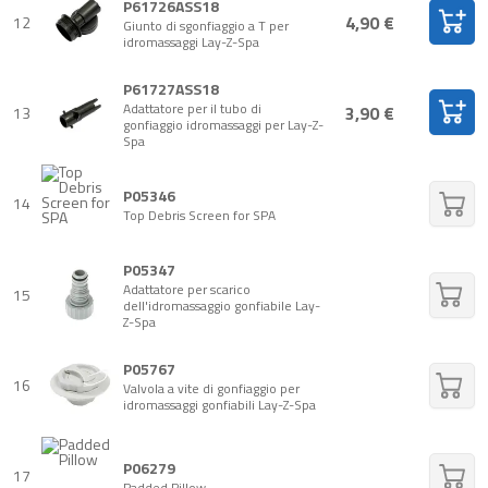
P61726ASS18
4,90 €
12
Giunto di sgonfiaggio a T per
idromassaggi Lay-Z-Spa
P61727ASS18
Adattatore per il tubo di
3,90 €
13
gonfiaggio idromassaggi per Lay-Z-
Spa
P05346
14
Top Debris Screen for SPA
P05347
Adattatore per scarico
15
dell'idromassaggio gonfiabile Lay-
Z-Spa
P05767
16
Valvola a vite di gonfiaggio per
idromassaggi gonfiabili Lay-Z-Spa
P06279
17
Padded Pillow