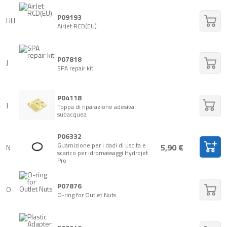
P09193
HH
AirJet RCD(EU)
P07818
J
SPA repair kit
P04118
J
Toppa di riparazione adesiva
subacquea
P06332
Guarnizione per i dadi di uscita e
5,90 €
N
scarico per idromassaggi Hydrojet
Pro
P07876
O
O-ring for Outlet Nuts