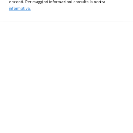
e sconti. Per maggiori informazioni consulta la nostra
informativa.
LO SCONTO TI ASPETTA. ISCRIVITI!
Inserisci la tua e-mail per ricevere subito il
10% di sconto
sul tuo
prossimo ordine.
Email
MI ISCRIVO!
Iscrivendoti, accetti il consenso marketing per ricevere offerte e sconti.
Per maggiori informazioni consulta la nostra
informativa.
Vuoi ricevere promozioni personalizzate in base alle
tue preferenze?
profiling
Sì, accetto il consenso profilazione