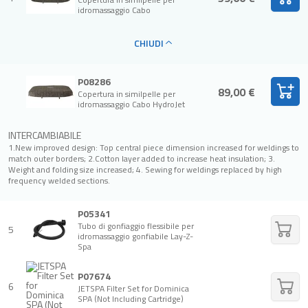
idromassaggio Cabo
CHIUDI
P08286
89,00 €
Copertura in similpelle per
idromassaggio Cabo HydroJet
INTERCAMBIABILE
1.New improved design: Top central piece dimension increased for weldings to
match outer borders; 2.Cotton layer added to increase heat insulation; 3.
Weight and folding size increased; 4. Sewing for weldings replaced by high
frequency welded sections.
P05341
Tubo di gonfiaggio flessibile per
5
idromassaggio gonfiabile Lay-Z-
Spa
P07674
6
JETSPA Filter Set for Dominica
SPA (Not Including Cartridge)