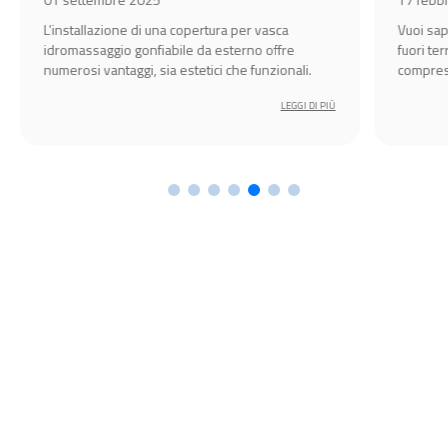
L’installazione di una copertura per vasca
Vuoi sap
idromassaggio gonfiabile da esterno offre
fuori te
numerosi vantaggi, sia estetici che funzionali.
compresa
godersi 
LEGGI DI PIÙ
primave