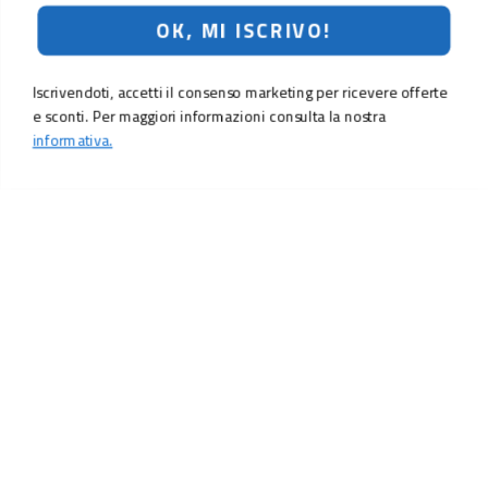
OK, MI ISCRIVO!
Iscrivendoti, accetti il consenso marketing per ricevere offerte
e sconti. Per maggiori informazioni consulta la nostra
informativa.
LO SCONTO TI ASPETTA. ISCRIVITI!
Inserisci la tua e-mail per ricevere subito il
10% di sconto
sul tuo
prossimo ordine.
Email
MI ISCRIVO!
Iscrivendoti, accetti il consenso marketing per ricevere offerte e sconti.
Per maggiori informazioni consulta la nostra
informativa.