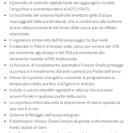
Il pannello di controllo digitale facile da raggiungere riscalda
l'acqua fino a una temperatura di 40˚C (104˚F)
Le bocchette del sistema HydroJet emettono getti d'acqua
massaggianti dalle pareti laterali, che si combinano alle bollicine
di aria calda provenienti dal fondo della vasca, per un effetto
relax totale
Il regolatore d'intensità dell'idromassaggio ha due livelli
Il materiale in Tritech è testato sotto carico per essere del 33%
più resistente agli strappi e del 56% più resistente allo
stiramento rispetto al PVC tradizionale
La funzione di riscaldamento automatico Freeze Shield protegge
la pompa e il rivestimento durante i periodi più freddi dell'anno
Il timer di risparmio energetico consente di programmare la
temperatura della spa fino a 40 giorni in anticipo
Include 4 cuscini imbottiti regolabili in altezza che possono
essere fissati in qualsiasi punto della vasca
La copertura rinforzata evita la dispersione di calore quando la
spa non è in uso
Sistema di filtraggio dell’acqua integrato
Il distributore chimico ChemConnect disperde uniformemente un
livello stabile di cloro