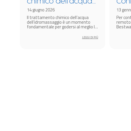
chimico dell’acqua
Con
dell’idromassaggio
14 giugno 2026
Hub
13 genn
 dei
Il trattamento chimico dell’acqua
Per con
gonfiabile: come
coll
 non
dell’idromassaggio è un momento
remoto 
farlo?
Spa 
i
fondamentale per godersi al meglio la
Bestway
propria spa.
modelli 
sma
Bestway
 DI PIÙ
LEGGI DI PIÙ
al 2024 