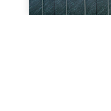
LO SCONTO TI ASPETTA. IS
BESTWAY
Inserisci la tua e-mail per ricevere s
Chi siamo
Lavora con noi
Email
Iscrivendoti, accetti il consenso marke
nostra
informativa.
Vuoi ricevere promozioni pers
profiling
Sì, accetto il consenso profi