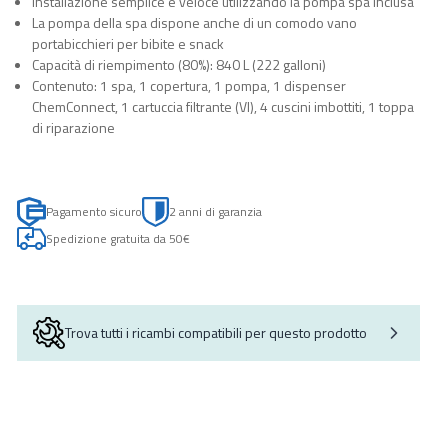
Installazione semplice e veloce utilizzando la pompa spa inclusa
La pompa della spa dispone anche di un comodo vano
portabicchieri per bibite e snack
Capacità di riempimento (80%): 840 L (222 galloni)
Contenuto: 1 spa, 1 copertura, 1 pompa, 1 dispenser
ChemConnect, 1 cartuccia filtrante (VI), 4 cuscini imbottiti, 1 toppa
di riparazione
Pagamento sicuro
2 anni di garanzia
Spedizione gratuita da 50€
Trova tutti i ricambi compatibili per questo prodotto