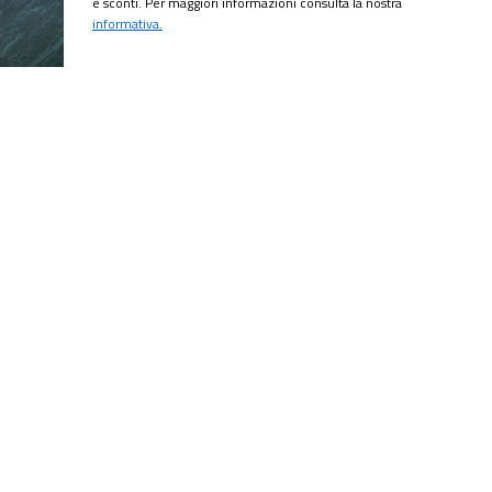
e sconti. Per maggiori informazioni consulta la nostra
informativa.
CRIVITI!
ubito il
10% di sconto
sul tuo prossimo ordine.
MI ISCRIVO!
ting per ricevere offerte e sconti. Per maggiori informazioni consulta la
onalizzate in base alle tue preferenze?
lazione