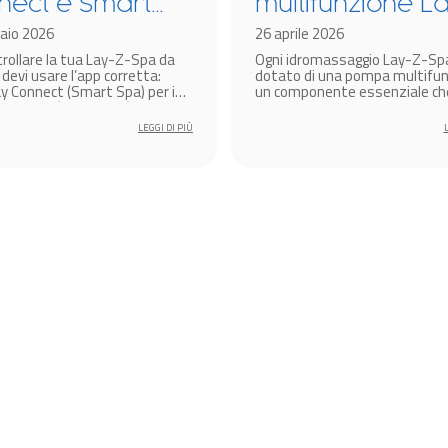
nect e Smart
multifunzione L
: Come
aio 2026
Z-Spa: cos’è e 
26 aprile 2026
trollare la tua Lay-Z-Spa da
Ogni idromassaggio Lay-Z-Sp
egare Lay-Z-
funziona?
devi usare l’app corretta:
dotato di una pompa multifun
allo
 Connect (Smart Spa) per i
un componente essenziale ch
dal 2025 (codice V02) o
consente di gestire in modo s
rtphone
 Smart Hub per i modelli fino
e intuitivo tutte le funzioni pri
LEGGI DI PIÙ
(codice V01).
della spa: riscaldamento dell’
filtraggio, massaggio, gonfiagg
funzioni smart.