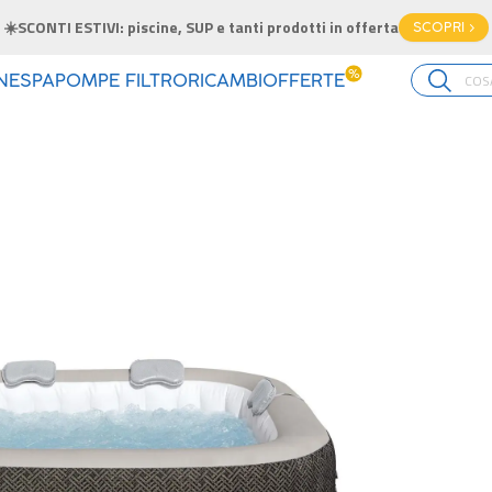
☀️SCONTI ESTIVI: piscine, SUP e tanti prodotti in offerta
SCOPRI >
%
INE
SPA
POMPE FILTRO
RICAMBI
OFFERTE