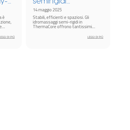
ay-
semirigidi
En
come
ThermaCore: più
14 maggio 2025
te
26 g
a è
Stabili, efficienti e spaziosi. Gli
In u
efficienza, più
Th
zione,
idromassaggi semi-rigidi in
come
risparmio!
id
e
ThermaCore offrono tantissimi
gonfi
emplice
vantaggi. Vediamo le tecnologie e le
solu
go
ncipali
funzioni che rendono questi modelli
ampl
LEGGI DI PIÙ
LEGGI DI PIÙ
acqua,
così speciali!
migl
io e
dive
prod