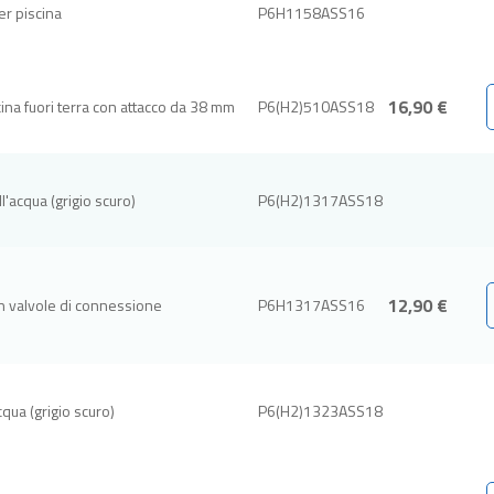
er piscina
P6H1158ASS16
16,90 €
ina fuori terra con attacco da 38 mm
P6(H2)510ASS18
ll'acqua (grigio scuro)
P6(H2)1317ASS18
12,90 €
on valvole di connessione
P6H1317ASS16
acqua (grigio scuro)
P6(H2)1323ASS18