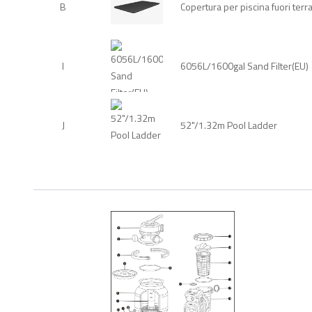
B
Copertura per piscina fuori te
I
6056L/1600gal Sand Filter(EU)
J
52"/1.32m Pool Ladder