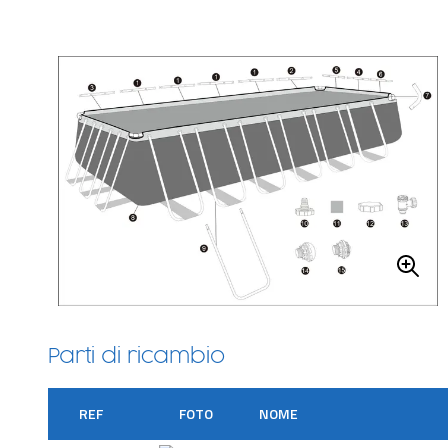
Parti di ricambio
REF
FOTO
NOME