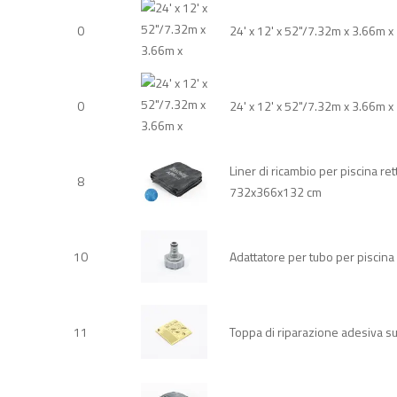
0
24' x 12' x 52"/7.32m x 3.66m 
0
24' x 12' x 52"/7.32m x 3.66m 
Liner di ricambio per piscina r
8
732x366x132 cm
10
Adattatore per tubo per piscina
11
Toppa di riparazione adesiva 