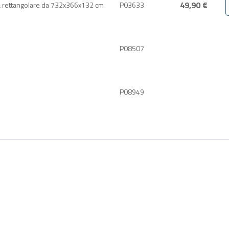
49,90 €
rra rettangolare da 732x366x132 cm
P03633
P08507
P08949