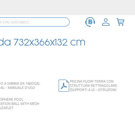
 da 732x366x132 cm
PISCINA FUORI TERRA CON
RO A SABBIA DA 1600GAL
STRUTTURA RETTANGOLARE
56L - MANUALE D'USO
(SUPPORTI A U) - ISTRUZIONI
YSPHERE POOL
RATION BALL WITH MESH
LEAFLET