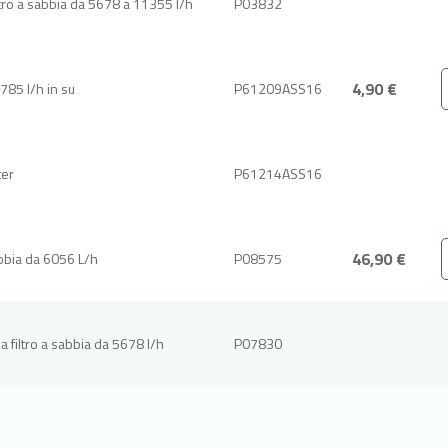
tro a sabbia da 5678 a 11355 l/h
P03832
4,90 €
.785 l/h in su
P61209ASS16
ter
P61214ASS16
46,90 €
abbia da 6056 L/h
P08575
 filtro a sabbia da 5678 l/h
P07830