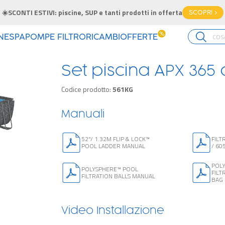
☀️SCONTI ESTIVI: piscine, SUP e tanti prodotti in offerta
SCOPRI >
%
INE
SPA
POMPE FILTRO
RICAMBI
OFFERTE
Set piscina APX 365
Codice prodotto:
561KG
Manuali
52"/ 1.32M FLIP & LOCK™
FILT
POOL LADDER MANUAL
/ 60
POL
POLYSPHERE™ POOL
FILT
FILTRATION BALLS MANUAL
BAG 
Video Installazione