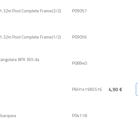
x 1.32m Pool Complete Frame(2/2)
P09057
x 1.32m Pool Complete Frame(1/2)
P09056
ettangolare APX 365 da
P08940
4,90 €
P6H1419ASS16
subacquea
P04118