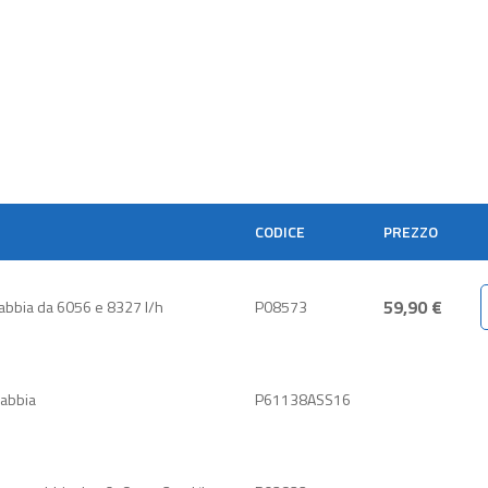
CODICE
PREZZO
59,90 €
a sabbia da 6056 e 8327 l/h
P08573
sabbia
P61138ASS16