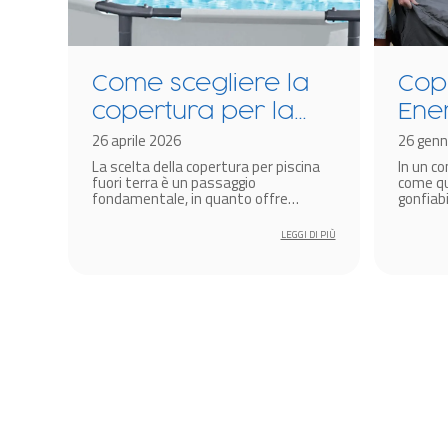
Come scegliere la
Cop
copertura per la
Ene
a?
piscina fuori terra
26 aprile 2026
tec
26 genn
cina
La scelta della copertura per piscina
In un c
The
re i
fuori terra è un passaggio
come qu
idr
fondamentale, in quanto offre
gonfiabi
protezione dai fattori climatici.
soluzion
gonf
amplific
 DI PIÙ
LEGGI DI PIÙ
miglior
diventa 
produtt