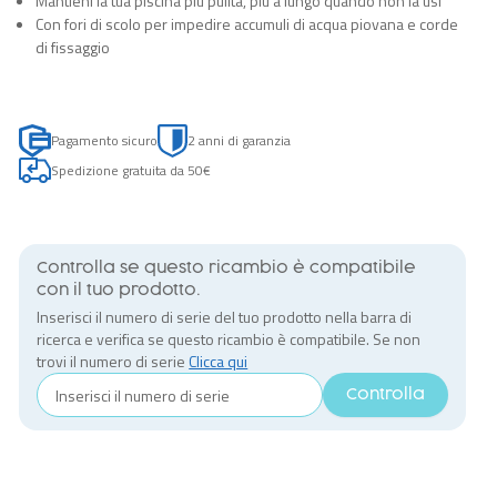
Mantieni la tua piscina più pulita, più a lungo quando non la usi
Con fori di scolo per impedire accumuli di acqua piovana e corde
di fissaggio
Pagamento sicuro
2 anni di garanzia
Spedizione gratuita da 50€
Controlla se questo ricambio è compatibile
con il tuo prodotto.
Inserisci il numero di serie del tuo prodotto nella barra di
ricerca e verifica se questo ricambio è compatibile. Se non
trovi il numero di serie
Clicca qui
Controlla