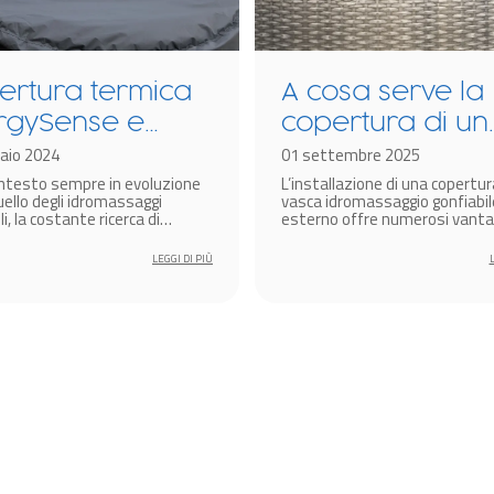
ertura termica
A cosa serve la
rgySense e
copertura di un
nologia
aio 2024
idromassaggio
01 settembre 2025
ontesto sempre in evoluzione
L’installazione di una copertur
rmacore per
gonfiabile
ello degli idromassaggi
vasca idromassaggio gonfiabil
omassaggi
li, la costante ricerca di
esterno offre numerosi vantag
i all’avanguardia per
estetici che funzionali.
iabili Lay-Z-Spa
are l’efficienza energetica e
LEGGI DI PIÙ
are l’esperienza di benessere
un aspetto cruciale per i
ori del settore.