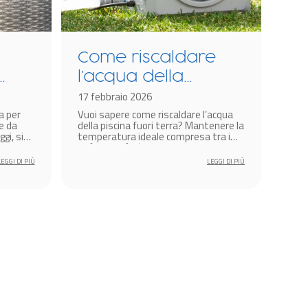
Come riscaldare
Co
l’acqua della
pi
piscina fuori terra?
17 febbraio 2026
id
19 l
a per
Vuoi sapere come riscaldare l’acqua
Se t
pr
e da
della piscina fuori terra? Mantenere la
una 
gi, sia
temperatura ideale compresa tra i
camu
25°C e i 29°C è essenziale per godersi
integ
un bagno confortevole anche in
esis
LEGGI DI PIÙ
LEGGI DI PIÙ
primavera.