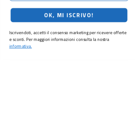
OK, MI ISCRIVO!
Iscrivendoti, accetti il consenso marketing per ricevere offerte
e sconti. Per maggiori informazioni consulta la nostra
informativa.
LO SCONTO TI ASPETTA. ISCRIVITI!
Inserisci la tua e-mail per ricevere subito il
10% di sconto
sul tuo
prossimo ordine.
Email
MI ISCRIVO!
Iscrivendoti, accetti il consenso marketing per ricevere offerte e sconti.