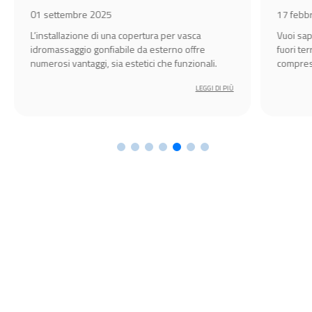
01 settembre 2025
17 febb
L’installazione di una copertura per vasca
Vuoi sap
idromassaggio gonfiabile da esterno offre
fuori te
numerosi vantaggi, sia estetici che funzionali.
compresa
godersi 
LEGGI DI PIÙ
primave