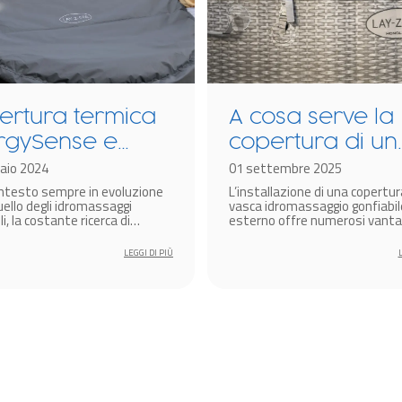
ertura termica
A cosa serve la
rgySense e
copertura di un
nologia
aio 2024
idromassaggio
01 settembre 2025
ontesto sempre in evoluzione
L’installazione di una copertur
rmacore per
gonfiabile
ello degli idromassaggi
vasca idromassaggio gonfiabil
omassaggi
li, la costante ricerca di
esterno offre numerosi vantag
i all’avanguardia per
estetici che funzionali.
iabili Lay-Z-Spa
are l’efficienza energetica e
LEGGI DI PIÙ
are l’esperienza di benessere
un aspetto cruciale per i
ori del settore.