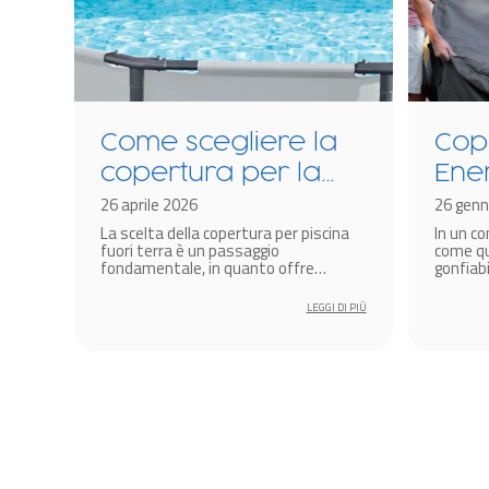
Come scegliere la
Cop
copertura per la
Ene
a?
piscina fuori terra
26 aprile 2026
tec
26 genn
cina
La scelta della copertura per piscina
In un c
The
re i
fuori terra è un passaggio
come qu
idr
fondamentale, in quanto offre
gonfiabi
protezione dai fattori climatici.
soluzion
gonf
amplific
 DI PIÙ
LEGGI DI PIÙ
miglior
diventa 
produtt