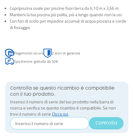
Copripiscina ovale per piscine fuori terra da 6,10 m x 3,66 m
Mantieni la tua piscina più pulita, più a lungo quando non la usi
Con fori di scolo per impedire accumuli di acqua piovana e corde
di fissaggio
Pagamento sicuro
2 anni di garanzia
Spedizione gratuita da 50€
Controlla se questo ricambio è compatibile
con il tuo prodotto.
Inserisci il numero di serie del tuo prodotto nella barra di
ricerca e verifica se questo ricambio è compatibile. Se non
trovi il numero di serie
Clicca qui
Controlla