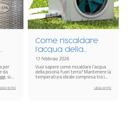
Come riscaldare
Co
l’acqua della
pi
piscina fuori terra?
17 febbraio 2026
id
19 l
a per
Vuoi sapere come riscaldare l’acqua
Se t
pr
e da
della piscina fuori terra? Mantenere la
una 
gi, sia
temperatura ideale compresa tra i
camu
25°C e i 29°C è essenziale per godersi
integ
un bagno confortevole anche in
esis
LEGGI DI PIÙ
LEGGI DI PIÙ
primavera.