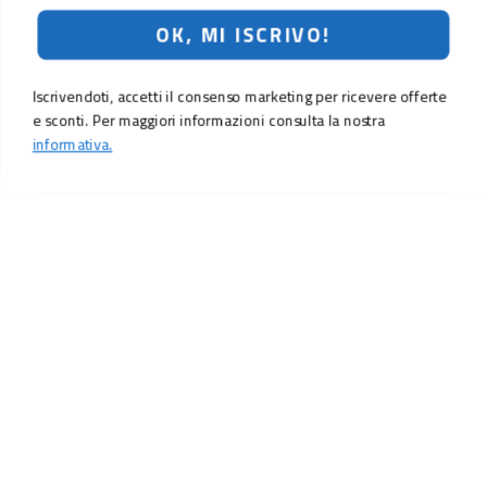
OK, MI ISCRIVO!
Iscrivendoti, accetti il consenso marketing per ricevere offerte
e sconti. Per maggiori informazioni consulta la nostra
informativa.
54,90 €
Aggiungi al carrello
LO SCONTO TI ASPETTA. ISCRIVITI!
Inserisci la tua e-mail per ricevere subito il
10% di sconto
sul tuo
prossimo ordine.
Email
MI ISCRIVO!
Iscrivendoti, accetti il consenso marketing per ricevere offerte e sconti.
Per maggiori informazioni consulta la nostra
informativa.