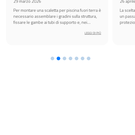
29 marzo 2026
26 april
Per montare una scaletta per piscina fuori terra è
La scelt
necessario assemblare i gradini sulla struttura,
un passa
fissare le gambe ai tubi di supporto e, nei
protezion
modelli più alti, installare la parte ribaltabile di
LEGGI DI PIÙ
sicurezza.