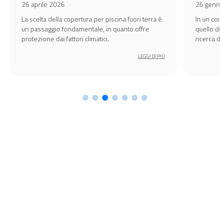
idrom
26 aprile 2026
26 genn
Spa
La scelta della copertura per piscina fuori terra è
In un c
un passaggio fondamentale, in quanto offre
quello d
protezione dai fattori climatici.
ricerca 
amplific
LEGGI DI PIÙ
l’esperi
cruciale 