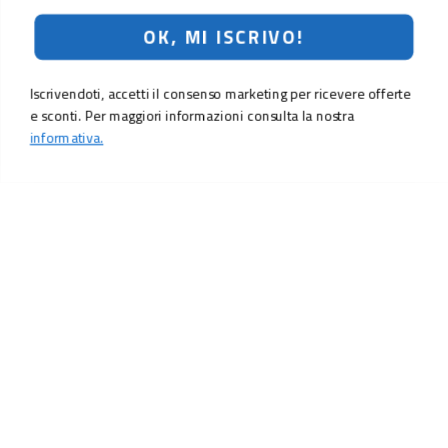
OK, MI ISCRIVO!
Iscrivendoti, accetti il consenso marketing per ricevere offerte
e sconti. Per maggiori informazioni consulta la nostra
informativa.
LO SCONTO TI ASPETTA. ISCRIVITI!
Inserisci la tua e-mail per ricevere subito il
10% di sconto
sul tuo
prossimo ordine.
Email
MI ISCRIVO!
Iscrivendoti, accetti il consenso marketing per ricevere offerte e sconti.
Per maggiori informazioni consulta la nostra
informativa.