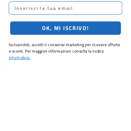
Email
OK, MI ISCRIVO!
Iscrivendoti, accetti il consenso marketing per ricevere offerte
e sconti. Per maggiori informazioni consulta la nostra
informativa.
LO SCONTO TI ASPETTA. ISCRIVITI!
Inserisci la tua e-mail per ricevere subito il
10% di sconto
sul tuo
prossimo ordine.
Email
MI ISCRIVO!