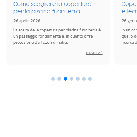
Come scegliere la copertura
Coper
per la piscina fuori terra
e tec
idrom
26 aprile 2026
26 genn
Spa
La scelta della copertura per piscina fuori terra è
In un c
un passaggio fondamentale, in quanto offre
quello d
protezione dai fattori climatici.
ricerca 
amplific
LEGGI DI PIÙ
l’esperi
cruciale 