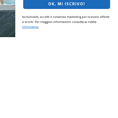
OK, MI ISCRIVO!
Iscrivendoti, accetti il consenso marketing per ricevere offerte
e sconti. Per maggiori informazioni consulta la nostra
informativa.
CRIVITI!
ubito il
10% di sconto
sul tuo prossimo ordine.
MI ISCRIVO!
ting per ricevere offerte e sconti. Per maggiori informazioni consulta la
onalizzate in base alle tue preferenze?