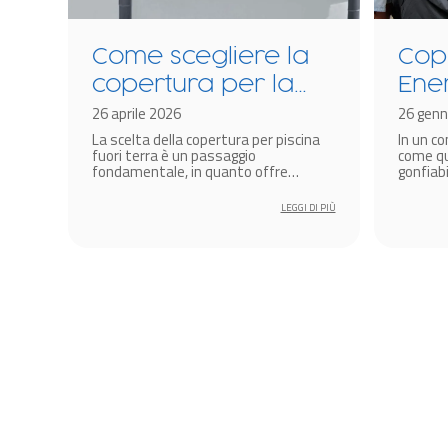
Come scegliere la
Cop
copertura per la
Ene
a?
piscina fuori terra
26 aprile 2026
tec
26 genn
cina
La scelta della copertura per piscina
In un c
The
re i
fuori terra è un passaggio
come qu
idr
fondamentale, in quanto offre
gonfiabi
protezione dai fattori climatici.
soluzion
gonf
amplific
 DI PIÙ
LEGGI DI PIÙ
miglior
diventa 
produtt