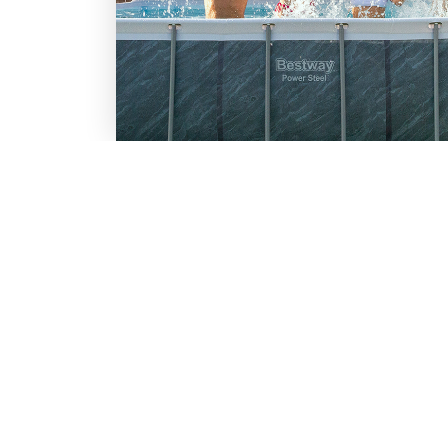
LO SCONTO TI ASPETTA. IS
BESTWAY
Inserisci la tua e-mail per ricevere s
Chi siamo
Lavora con noi
Email
Iscrivendoti, accetti il consenso marke
nostra
informativa.
Vuoi ricevere promozioni pers