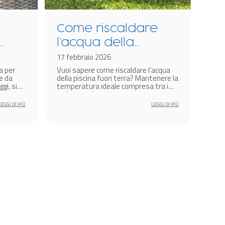
Come riscaldare
Co
l’acqua della
pi
piscina fuori terra?
17 febbraio 2026
id
19 l
a per
Vuoi sapere come riscaldare l’acqua
Se t
pr
e da
della piscina fuori terra? Mantenere la
una 
gi, sia
temperatura ideale compresa tra i
camu
25°C e i 29°C è essenziale per godersi
integ
un bagno confortevole anche in
esis
LEGGI DI PIÙ
LEGGI DI PIÙ
primavera.