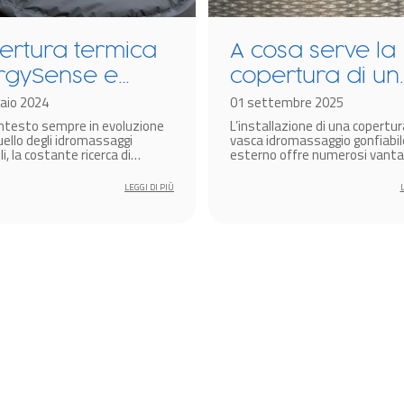
ertura termica
A cosa serve la
rgySense e
copertura di un
nologia
aio 2024
idromassaggio
01 settembre 2025
ontesto sempre in evoluzione
L’installazione di una copertur
rmacore per
gonfiabile
ello degli idromassaggi
vasca idromassaggio gonfiabil
omassaggi
li, la costante ricerca di
esterno offre numerosi vantag
i all’avanguardia per
estetici che funzionali.
iabili Lay-Z-Spa
are l’efficienza energetica e
LEGGI DI PIÙ
are l’esperienza di benessere
un aspetto cruciale per i
ori del settore.