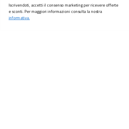
Iscrivendoti, accetti il consenso marketing per ricevere offerte
e sconti. Per maggiori informazioni consulta la nostra
informativa.
LO SCONTO TI ASPETTA. ISCRIVITI!
Inserisci la tua e-mail per ricevere subito il
10% di sconto
sul tuo
prossimo ordine.
Email
MI ISCRIVO!
Iscrivendoti, accetti il consenso marketing per ricevere offerte e sconti.
Per maggiori informazioni consulta la nostra
informativa.
Vuoi ricevere promozioni personalizzate in base alle
tue preferenze?