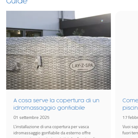
Guide
A cosa serve la copertura di un
Come 
idromassaggio gonfiabile
piscin
01 settembre 2025
17 febb
L’installazione di una copertura per vasca
Vuoi sap
idromassaggio gonfiabile da esterno offre
fuori te