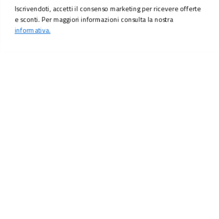
Iscrivendoti, accetti il consenso marketing per ricevere offerte
e sconti. Per maggiori informazioni consulta la nostra
informativa.
LO SCONTO TI ASPETTA. ISCRIVITI!
Inserisci la tua e-mail per ricevere subito il
10% di sconto
sul tuo
prossimo ordine.
Email
MI ISCRIVO!
Iscrivendoti, accetti il consenso marketing per ricevere offerte e sconti.
Per maggiori informazioni consulta la nostra
informativa.
Vuoi ricevere promozioni personalizzate in base alle
tue preferenze?