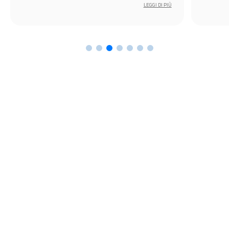
LEGGI DI PIÙ
l’esperi
cruciale 