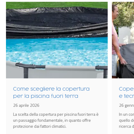
Come scegliere la copertura
Coper
per la piscina fuori terra
e tec
idrom
26 aprile 2026
26 genn
Spa
La scelta della copertura per piscina fuori terra è
In un c
un passaggio fondamentale, in quanto offre
quello d
protezione dai fattori climatici.
ricerca 
amplific