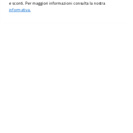
e sconti. Per maggiori informazioni consulta la nostra
informativa.
LO SCONTO TI ASPETTA. ISCRIVITI!
Inserisci la tua e-mail per ricevere subito il
10% di sconto
sul tuo
prossimo ordine.
Email
MI ISCRIVO!
Iscrivendoti, accetti il consenso marketing per ricevere offerte e sconti.
Per maggiori informazioni consulta la nostra
informativa.
Vuoi ricevere promozioni personalizzate in base alle
tue preferenze?