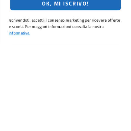
OK, MI ISCRIVO!
Iscrivendoti, accetti il consenso marketing per ricevere offerte
e sconti. Per maggiori informazioni consulta la nostra
informativa.
LO SCONTO TI ASPETTA. ISCRIVITI!
Inserisci la tua e-mail per ricevere subito il
10% di sconto
sul tuo
prossimo ordine.
Email
MI ISCRIVO!
Iscrivendoti, accetti il consenso marketing per ricevere offerte e sconti.
Per maggiori informazioni consulta la nostra
informativa.