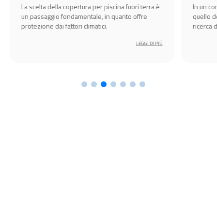
Spa
La scelta della copertura per piscina fuori terra è
In un c
un passaggio fondamentale, in quanto offre
quello d
protezione dai fattori climatici.
ricerca 
amplific
LEGGI DI PIÙ
l’esperi
cruciale 