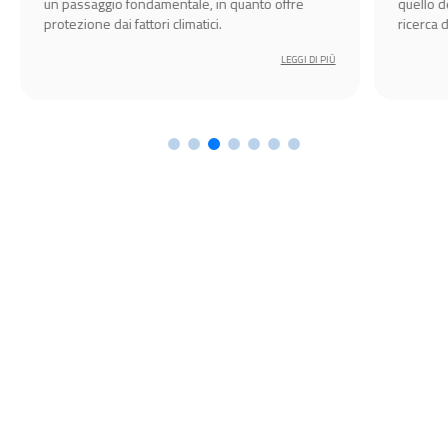
un passaggio fondamentale, in quanto offre
quello d
protezione dai fattori climatici.
ricerca 
amplific
LEGGI DI PIÙ
l’esperi
cruciale 