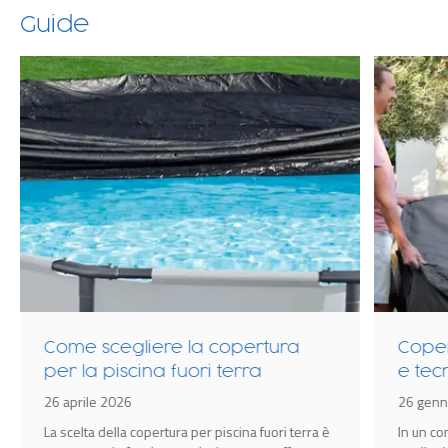
Guide
Come scegliere la copertura
Coper
per la piscina fuori terra
e tec
idrom
26 aprile 2026
26 genn
Spa
La scelta della copertura per piscina fuori terra è
In un c