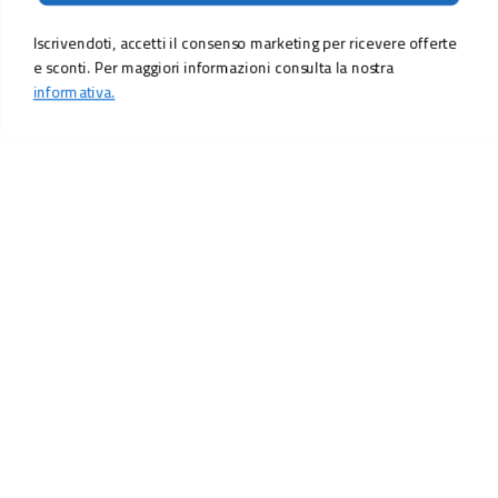
Iscrivendoti, accetti il consenso marketing per ricevere offerte
e sconti. Per maggiori informazioni consulta la nostra
informativa.
LO SCONTO TI ASPETTA. ISCRIVITI!
Inserisci la tua e-mail per ricevere subito il
10% di sconto
sul tuo
prossimo ordine.
Email
MI ISCRIVO!
Iscrivendoti, accetti il consenso marketing per ricevere offerte e sconti.
Per maggiori informazioni consulta la nostra
informativa.
Vuoi ricevere promozioni personalizzate in base alle