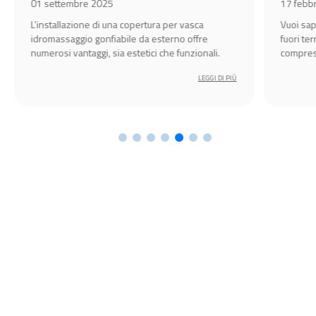
01 settembre 2025
17 febb
L’installazione di una copertura per vasca
Vuoi sap
idromassaggio gonfiabile da esterno offre
fuori te
numerosi vantaggi, sia estetici che funzionali.
compresa
godersi 
LEGGI DI PIÙ
primave