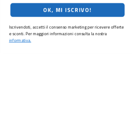
OK, MI ISCRIVO!
Iscrivendoti, accetti il consenso marketing per ricevere offerte
e sconti. Per maggiori informazioni consulta la nostra
informativa.
LO SCONTO TI ASPETTA. ISCRIVITI!
Inserisci la tua e-mail per ricevere subito il
10% di sconto
sul tuo
prossimo ordine.
Email
MI ISCRIVO!
Iscrivendoti, accetti il consenso marketing per ricevere offerte e sconti.
Per maggiori informazioni consulta la nostra
informativa.