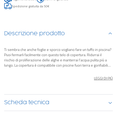
Spedizione gratuita da 50€
Descrizione prodotto
Ti sembra che anche foglie e sporco vogliano fare un tuffo in piscina?
Puoi fermarli facilmente con questo telo di copertura. Ridurrai il
rischio di proliferazione delle alghe e manterrai l'acqua pulita più a
lungo. La copertura è compatibile con piscine fuori terra e gonfiabili
rotonde di diametro 4,93 m e piscine in acciaio rotonde di diametro
4,57 m. Puoi fissare facilmente il telo alla struttura con le corde
LEGGI DI PIÙ
incorporate, mentre i fori per il drenaggio prevengono l'accumulo di
acqua piovana sulla superficie.
Scheda tecnica