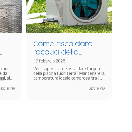
Come riscaldare
Co
l’acqua della
pi
piscina fuori terra?
17 febbraio 2026
id
19 l
a per
Vuoi sapere come riscaldare l’acqua
Se t
pr
e da
della piscina fuori terra? Mantenere la
una 
gi, sia
temperatura ideale compresa tra i
camu
25°C e i 29°C è essenziale per godersi
integ
un bagno confortevole anche in
esis
LEGGI DI PIÙ
LEGGI DI PIÙ
primavera.