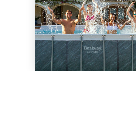
LO SCONTO TI ASPETTA. IS
BESTWAY
Inserisci la tua e-mail per ricevere s
Chi siamo
Lavora con noi
Email
Iscrivendoti, accetti il consenso marke