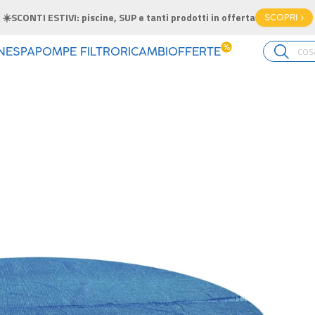
☀️SCONTI ESTIVI: piscine, SUP e tanti prodotti in offerta
SCOPRI >
%
INE
SPA
POMPE FILTRO
RICAMBI
OFFERTE