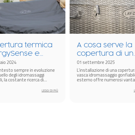
ertura termica
A cosa serve la
rgySense e
copertura di un
nologia
aio 2024
idromassaggio
01 settembre 2025
ontesto sempre in evoluzione
L’installazione di una copertur
rmacore per
gonfiabile
ello degli idromassaggi
vasca idromassaggio gonfiabil
omassaggi
li, la costante ricerca di
esterno offre numerosi vantag
i all’avanguardia per
estetici che funzionali.
iabili Lay-Z-Spa
are l’efficienza energetica e
LEGGI DI PIÙ
are l’esperienza di benessere
un aspetto cruciale per i
ori del settore.