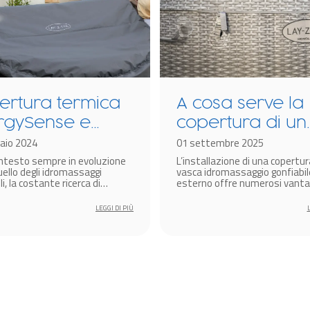
ertura termica
A cosa serve la
rgySense e
copertura di un
nologia
aio 2024
idromassaggio
01 settembre 2025
ontesto sempre in evoluzione
L’installazione di una copertur
rmacore per
gonfiabile
ello degli idromassaggi
vasca idromassaggio gonfiabil
omassaggi
li, la costante ricerca di
esterno offre numerosi vantag
i all’avanguardia per
estetici che funzionali.
iabili Lay-Z-Spa
are l’efficienza energetica e
LEGGI DI PIÙ
are l’esperienza di benessere
un aspetto cruciale per i
ori del settore.