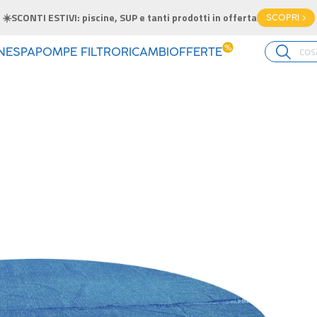
☀️SCONTI ESTIVI: piscine, SUP e tanti prodotti in offerta
SCOPRI >
%
INE
SPA
POMPE FILTRO
RICAMBI
OFFERTE