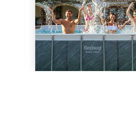
LO SCONTO TI ASPETTA. IS
BESTWAY
Inserisci la tua e-mail per ricevere s
Chi siamo
Lavora con noi
Email
Iscrivendoti, accetti il consenso marke