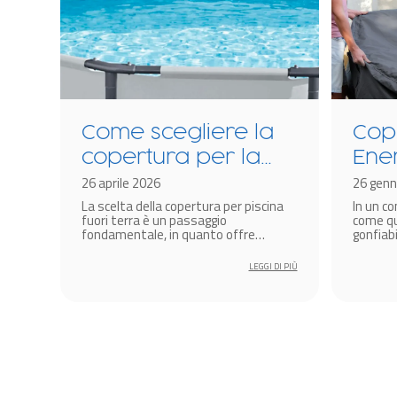
Come scegliere la
Cop
copertura per la
Ene
a?
piscina fuori terra
26 aprile 2026
tec
26 genn
cina
La scelta della copertura per piscina
In un c
The
re i
fuori terra è un passaggio
come qu
idr
fondamentale, in quanto offre
gonfiabi
protezione dai fattori climatici.
soluzion
gonf
amplific
 DI PIÙ
LEGGI DI PIÙ
miglior
diventa 
produtt