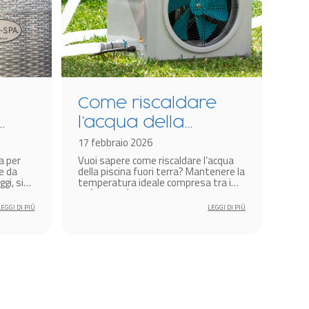
Come riscaldare
Co
l’acqua della
pi
piscina fuori terra?
17 febbraio 2026
id
19 l
a per
Vuoi sapere come riscaldare l’acqua
Se t
pr
e da
della piscina fuori terra? Mantenere la
una 
gi, sia
temperatura ideale compresa tra i
camu
25°C e i 29°C è essenziale per godersi
integ
un bagno confortevole anche in
esis
LEGGI DI PIÙ
LEGGI DI PIÙ
primavera.