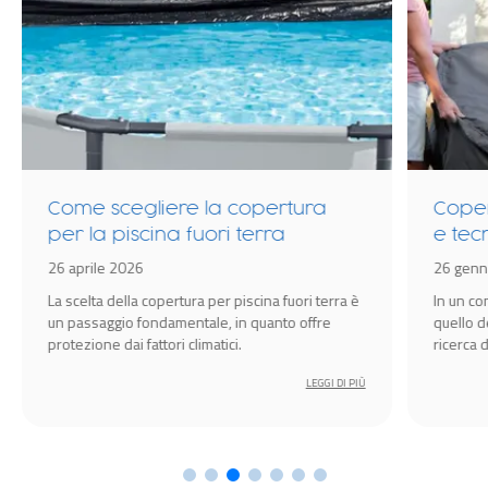
Come scegliere la copertura
Coper
per la piscina fuori terra
e tec
idrom
26 aprile 2026
26 genn
Spa
La scelta della copertura per piscina fuori terra è
In un c
un passaggio fondamentale, in quanto offre
quello d
protezione dai fattori climatici.
ricerca 
amplific
LEGGI DI PIÙ
l’esperi
cruciale 