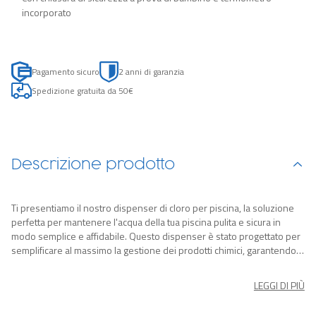
incorporato
Pagamento sicuro
2 anni di garanzia
Spedizione gratuita da 50€
Descrizione prodotto
Ti presentiamo il nostro dispenser di cloro per piscina, la soluzione
perfetta per mantenere l'acqua della tua piscina pulita e sicura in
modo semplice e affidabile. Questo dispenser è stato progettato per
semplificare al massimo la gestione dei prodotti chimici, garantendo
la massima sicurezza. Il coperchio ChemGuard del dispenser
funziona come un guanto protettivo, consentendoti di maneggiare
LEGGI DI PIÙ
pastiglie di cloro o bromo fino a 7,6 cm (pastiglie non incluse) senza
rischiare alcun contatto diretto. Inoltre, grazie alla manopola