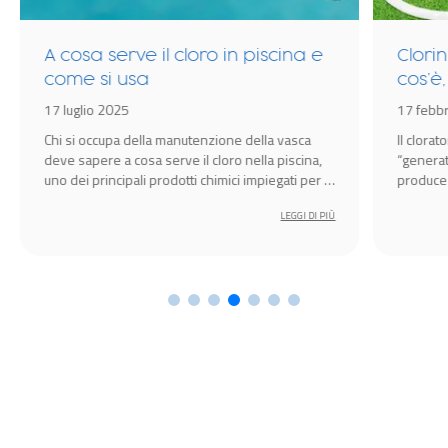
A cosa serve il cloro in piscina e
Clori
come si usa
cos’è
scegl
17 luglio 2025
17 febb
Chi si occupa della manutenzione della vasca
Il clora
deve sapere a cosa serve il cloro nella piscina,
“generat
uno dei principali prodotti chimici impiegati per la
produce 
disinfezione dell’acqua.
piscina.
LEGGI DI PIÙ