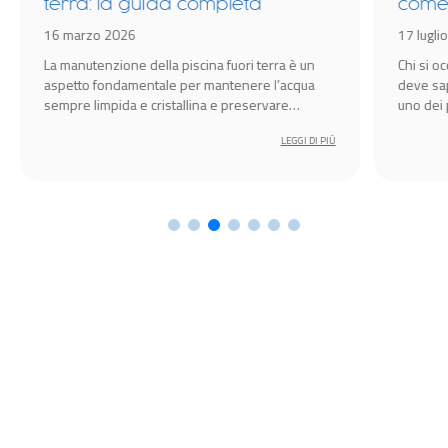
terra: la guida completa
come 
16 marzo 2026
17 lugli
La manutenzione della piscina fuori terra è un
Chi si o
aspetto fondamentale per mantenere l’acqua
deve sap
sempre limpida e cristallina e preservare
uno dei p
l’integrità della vasca nel tempo.
disinfez
LEGGI DI PIÙ