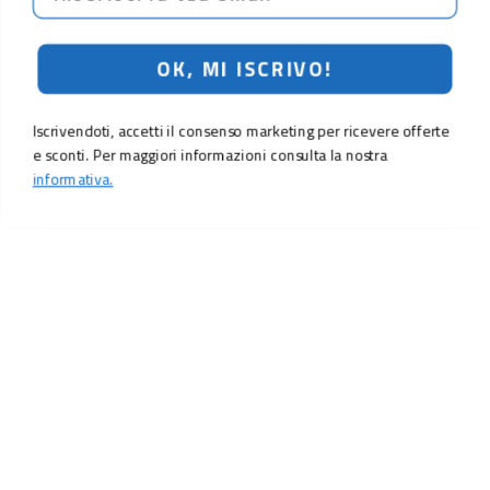
OK, MI ISCRIVO!
Iscrivendoti, accetti il consenso marketing per ricevere offerte
e sconti. Per maggiori informazioni consulta la nostra
informativa.
LO SCONTO TI ASPETTA. ISCRIVITI!
Inserisci la tua e-mail per ricevere subito il
10% di sconto
sul tuo
prossimo ordine.
Email
MI ISCRIVO!