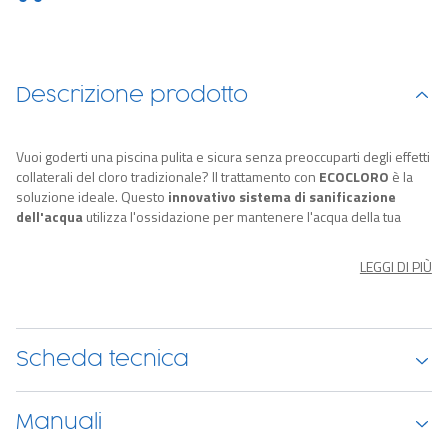
Descrizione prodotto
Vuoi goderti una piscina pulita e sicura senza preoccuparti degli effetti
collaterali del cloro tradizionale? Il trattamento con
ECOCLORO
è la
soluzione ideale. Questo
innovativo sistema di sanificazione
dell'acqua
utilizza l'ossidazione per mantenere l'acqua della tua
piscina cristallina e sicura,
senza i fastidi di arrossamenti o
irritazioni agli occhi
e alle mucose.
LEGGI DI PIÙ
Caratteristiche
Con ECOCLORO hai la
stessa efficacia del cloro tradizionale e
tanti vantaggi in più
: puoi dire addio alla pelle e ai capelli secchi
Scheda tecnica
dopo il bagno in piscina; non devi preoccuparti di danneggiare il liner
della piscina. Inoltre, il prodotto è
inodore
,
incolore
e
non
schiumogeno
. Un altro vantaggio è che puoi utilizzare la piscina
Manuali
immediatamente dopo il trattamento, evitando attese fastidiose.