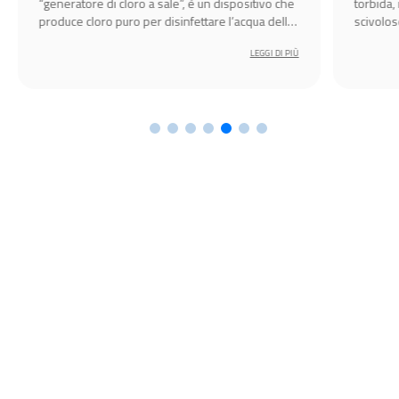
“generatore di cloro a sale”, è un dispositivo che
torbida,
produce cloro puro per disinfettare l’acqua della
scivolos
piscina.
LEGGI DI PIÙ