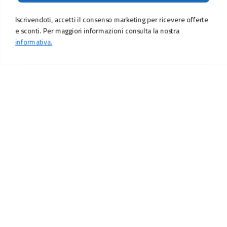
Iscrivendoti, accetti il consenso marketing per ricevere offerte
e sconti. Per maggiori informazioni consulta la nostra
informativa.
LO SCONTO TI ASPETTA. ISCRIVITI!
Inserisci la tua e-mail per ricevere subito il
10% di sconto
sul tuo
prossimo ordine.
Email
MI ISCRIVO!
Iscrivendoti, accetti il consenso marketing per ricevere offerte e sconti.
Per maggiori informazioni consulta la nostra
informativa.
Vuoi ricevere promozioni personalizzate in base alle