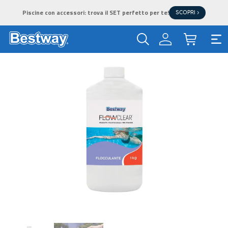
Piscine con accessori: trova il SET perfetto per te!
SCOPRI >