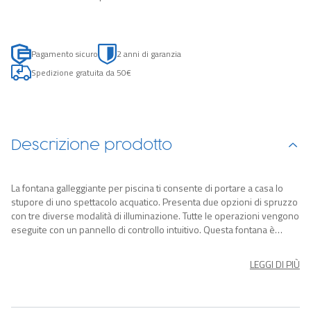
Pagamento sicuro
2 anni di garanzia
Spedizione gratuita da 50€
Descrizione prodotto
La fontana galleggiante per piscina ti consente di portare a casa lo
stupore di uno spettacolo acquatico. Presenta due opzioni di spruzzo
con tre diverse modalità di illuminazione. Tutte le operazioni vengono
eseguite con un pannello di controllo intuitivo. Questa fontana è
progettata per un uso prolungato dell'acqua con un grado di
impermeabilità IP67. Ma non preoccuparti di sprecare la carica della
LEGGI DI PIÙ
batteria, un interruttore di spegnimento automatico si attiva dopo
un'ora di inattività.