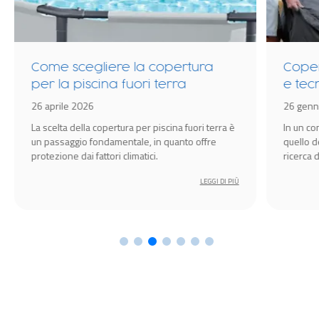
Come scegliere la copertura
Coper
per la piscina fuori terra
e tec
idrom
26 aprile 2026
26 genn
Spa
La scelta della copertura per piscina fuori terra è
In un c
un passaggio fondamentale, in quanto offre
quello d
protezione dai fattori climatici.
ricerca 
amplific
LEGGI DI PIÙ
l’esperi
cruciale 