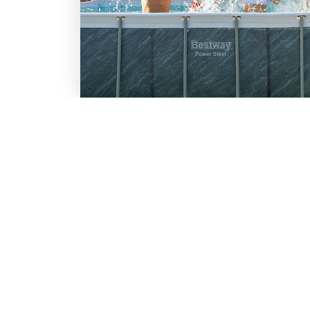
LO SCONTO TI ASPETTA. IS
BESTWAY
Inserisci la tua e-mail per ricevere s
Chi siamo
Lavora con noi
Email
Iscrivendoti, accetti il consenso marke
nostra
informativa.
Vuoi ricevere promozioni pers