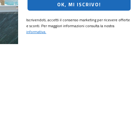
OK, MI ISCRIVO!
Iscrivendoti, accetti il consenso marketing per ricevere offerte
e sconti. Per maggiori informazioni consulta la nostra
informativa.
CRIVITI!
ubito il
10% di sconto
sul tuo prossimo ordine.
MI ISCRIVO!
ting per ricevere offerte e sconti. Per maggiori informazioni consulta la
onalizzate in base alle tue preferenze?