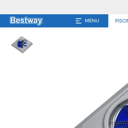
MENU
PISC