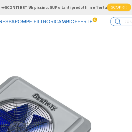
☀️SCONTI ESTIVI: piscine, SUP e tanti prodotti in offerta
SCOPRI >
%
INE
SPA
POMPE FILTRO
RICAMBI
OFFERTE