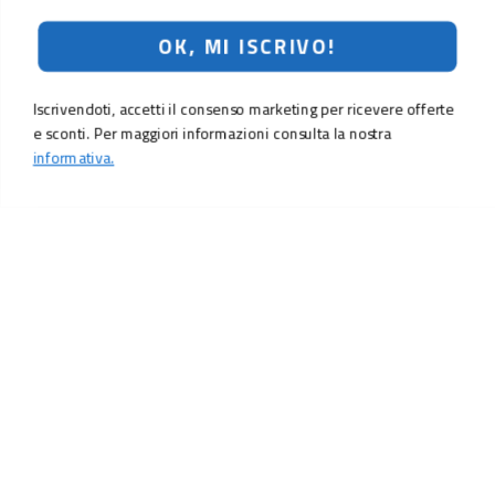
OK, MI ISCRIVO!
Iscrivendoti, accetti il consenso marketing per ricevere offerte
e sconti. Per maggiori informazioni consulta la nostra
informativa.
LO SCONTO TI ASPETTA. ISCRIVITI!
Inserisci la tua e-mail per ricevere subito il
10% di sconto
sul tuo
prossimo ordine.
Email
MI ISCRIVO!
Iscrivendoti, accetti il consenso marketing per ricevere offerte e sconti.