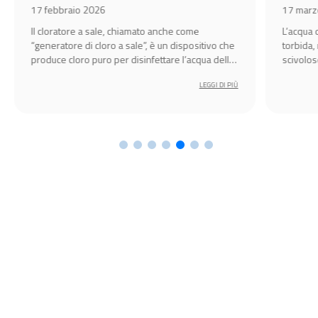
e
 2026
17 marzo 2026
a sale, chiamato anche come
L’acqua della tua piscina fuor
i cloro a sale”, è un dispositivo che
torbida, mentre il fondo e le 
 puro per disinfettare l’acqua della
scivolose, con ombreggiatur
LEGGI DI PIÙ