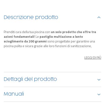
Descrizione prodotto
Prenditi cura della tua piscina con
un solo prodotto che offre tre
azioni fondamentali
! Le
pastiglie multiazione a lento
scioglimento da 200 grammi
sono progettate per garantire una
piscina pulita e sicura grazie alle loro funzioni di sanitizzazione,
prevenzione delle alghe e flocculazione.
Queste pastiglie di cloro multifunzione sono ideali per piscine di
LEGGI DI PIÙ
grandi dimensioni. La loro azione di lento scioglimento consente di
mantenere costantemente livelli di cloro adeguati nell'acqua
,
contribuendo all'ossidazione e alla
rimozione di batteri, funghi e
alghe
presenti nella piscina.
Dettagli del prodotto
Dosaggio e modalità d'uso
L'uso è estremamente semplice: basta inserire
1 pastiglia per ogni
Manuali
15 metri cubi d'acqua nella piscina ogni 7 giorni
. Puoi
posizionarle comodamente nel cestello dello skimmer o nei dosatori