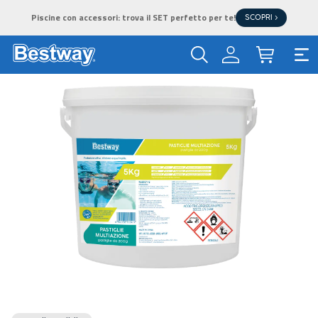
Piscine con accessori: trova il SET perfetto per te!
SCOPRI >