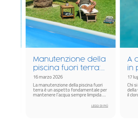
Manutenzione della
A co
piscina fuori terra:
in p
la guida completa
16 marzo 2026
usa
17 lugli
 dopo
La manutenzione della piscina fuori
Chi si 
ua a
terra è un aspetto fondamentale per
della v
mantenere l’acqua sempre limpida e
il cloro 
cqua
cristallina e preservare l’integrità
prodotti
della vasca nel tempo.
disinfez
 DI PIÙ
LEGGI DI PIÙ