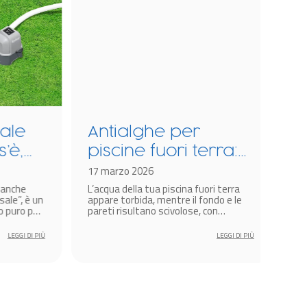
le
Antialghe per
Fl
è,
piscine fuori terra:
pi
e
ecco come si utilizza
17 marzo 2026
qu
10 m
nche
L’acqua della tua piscina fuori terra
Sape
ap
e”, è un
appare torbida, mentre il fondo e le
pisc
puro per
pareti risultano scivolose, con
mant
na.
ombreggiature verdi?
limpi
LEGGI DI PIÙ
LEGGI DI PIÙ