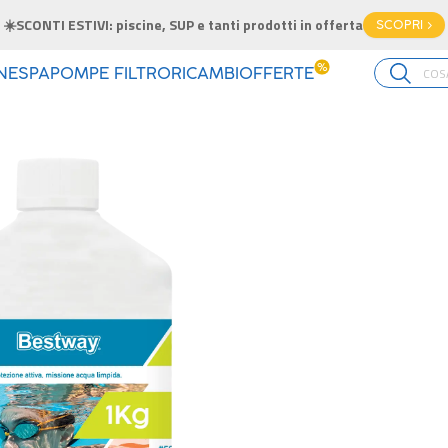
☀️SCONTI ESTIVI: piscine, SUP e tanti prodotti in offerta
SCOPRI >
%
INE
SPA
POMPE FILTRO
RICAMBI
OFFERTE