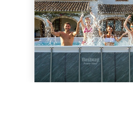
LO SCONTO TI ASPETTA. IS
BESTWAY
Inserisci la tua e-mail per ricevere s
Chi siamo
Lavora con noi
Email