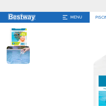
MENU
PISC