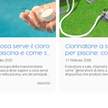
sa serve il cloro
Clorinatore a sa
iscina e come si
per piscine: cos’
o 2025
come funziona 
17 febbraio 2026
occupa della manutenzione
Il cloratore a sale, chiamato a
quale scegliere
asca deve sapere a cosa serve
come “generatore di cloro a sal
nella piscina, uno dei principali
dispositivo che produce cloro 
 chimici impiegati per la
disinfettare l’acqua della pisci
ione dell’acqua.
LEGGI DI PIÙ