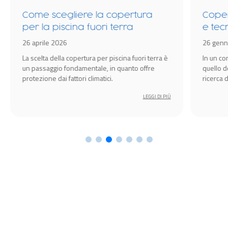
Come scegliere la copertura
Coper
per la piscina fuori terra
e tec
idrom
26 aprile 2026
26 genn
Spa
La scelta della copertura per piscina fuori terra è
In un c
un passaggio fondamentale, in quanto offre
quello d
protezione dai fattori climatici.
ricerca 
amplific
LEGGI DI PIÙ
l’esperi
cruciale 