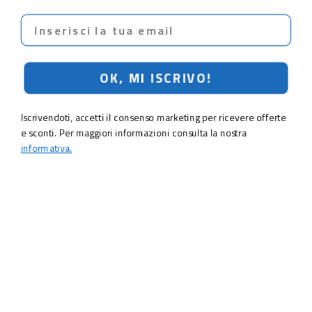
Email
OK, MI ISCRIVO!
Iscrivendoti, accetti il consenso marketing per ricevere offerte
e sconti. Per maggiori informazioni consulta la nostra
informativa.
54,90 €
Aggiungi al carrello
LO SCONTO TI ASPETTA. ISCRIVITI!
Inserisci la tua e-mail per ricevere subito il
10% di sconto
sul tuo
prossimo ordine.
Email
MI ISCRIVO!