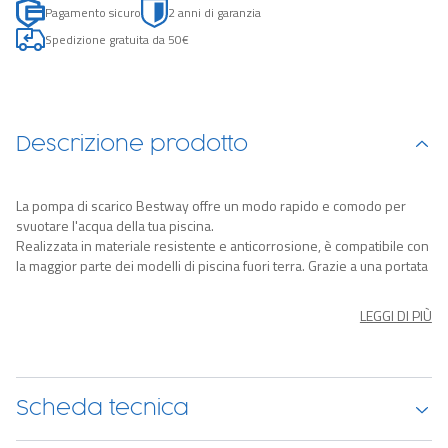
Pagamento sicuro
2 anni di garanzia
Spedizione gratuita da 50€
Descrizione prodotto
La pompa di scarico Bestway offre un modo rapido e comodo per
svuotare l'acqua della tua piscina.
Realizzata in materiale resistente e anticorrosione, è compatibile con
la maggior parte dei modelli di piscina fuori terra. Grazie a una portata
di 3.028 litri all'ora puoi svuotare la tua piscina in un attimo e senza
fatica. Basta collegare il tubo per scaricare l'acqua in dotazione
LEGGI DI PIÙ
(diametro 3,2 cm, lunghezza 5 m) e inserire la pompa all'interno della
piscina. Sono inclusi anche gli adattatori per collegare in alternativa
una manichetta da giardino.
Scheda tecnica