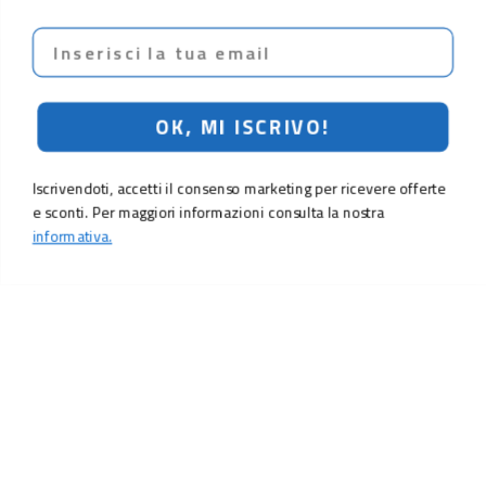
Email
OK, MI ISCRIVO!
Iscrivendoti, accetti il consenso marketing per ricevere offerte
e sconti. Per maggiori informazioni consulta la nostra
informativa.
LO SCONTO TI ASPETTA. ISCRIVITI!
Inserisci la tua e-mail per ricevere subito il
10% di sconto
sul tuo
prossimo ordine.
Email