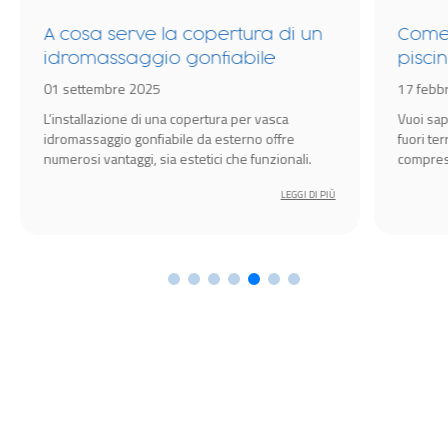
erve la copertura di un
Come riscaldare l’
aggio gonfiabile
piscina fuori terra?
e 2025
17 febbraio 2026
ne di una copertura per vasca
Vuoi sapere come riscaldare l
o gonfiabile da esterno offre
fuori terra? Mantenere la te
aggi, sia estetici che funzionali.
compresa tra i 25°C e i 29°C
godersi un bagno confortevo
LEGGI DI PIÙ
primavera.