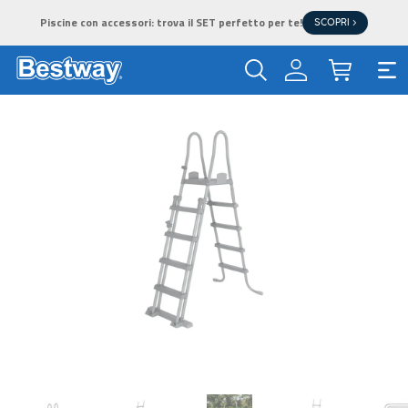
Piscine con accessori: trova il SET perfetto per te!
SCOPRI >