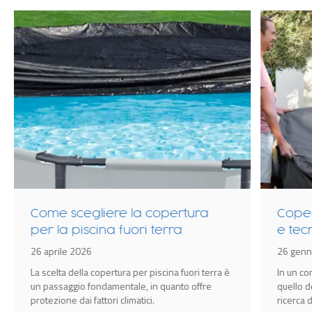
Come scegliere la copertura
Coper
per la piscina fuori terra
e tec
idrom
26 aprile 2026
26 genn
Spa
La scelta della copertura per piscina fuori terra è
In un c
un passaggio fondamentale, in quanto offre
quello d
protezione dai fattori climatici.
ricerca 