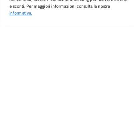
e sconti. Per maggiori informazioni consulta la nostra
informativa.
LO SCONTO TI ASPETTA. ISCRIVITI!
Inserisci la tua e-mail per ricevere subito il
10% di sconto
sul tuo
prossimo ordine.
Email
MI ISCRIVO!
Iscrivendoti, accetti il consenso marketing per ricevere offerte e sconti.
Per maggiori informazioni consulta la nostra
informativa.
Vuoi ricevere promozioni personalizzate in base alle
tue preferenze?